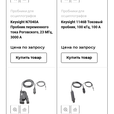
Пробники для
Пробники для
осциллографов
осциллографов
Keysight N7040A
Keysight 1146B Токовый
Пробник переменного
пробник, 100 кГц, 100 А
тока Роговского, 23 МГц,
3000 А
Цена по зап
р
осу
Цена по зап
р
осу
Купить товар
Купить товар