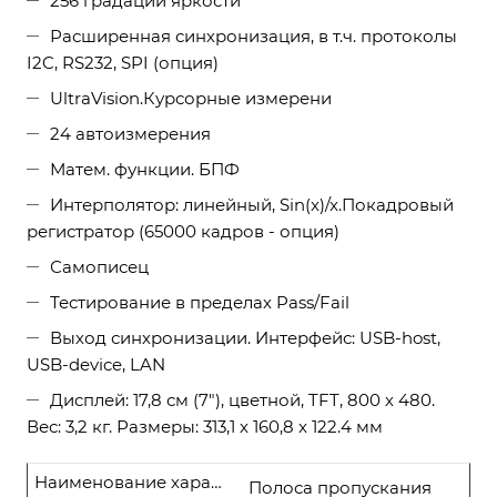
256 градаций яркости
Расширенная синхронизация, в т.ч. протоколы
I2C, RS232, SPI (опция)
UltraVision.Курсорные измерени
24 автоизмерения
Матем. функции. БПФ
Интерполятор: линейный, Sin(x)/x.Покадровый
регистратор (65000 кадров - опция)
Самописец
Тестирование в пределах Pass/Fail
Выход синхронизации. Интерфейс: USB-host,
USB-device, LAN
Дисплей: 17,8 см (7"), цветной, TFT, 800 х 480.
Вес: 3,2 кг. Размеры: 313,1 x 160,8 x 122.4 мм
Наименование характеристики
Полоса пропускания