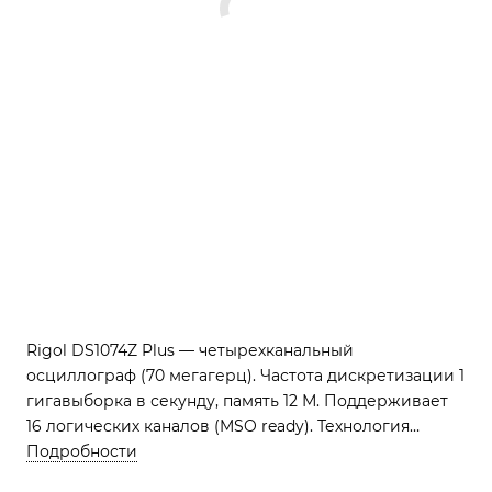
Rigol DS1074Z Plus — четырехканальный
осциллограф (70 мегагерц). Частота дискретизации 1
гигавыборка в секунду, память 12 М. Поддерживает
16 логических каналов (MSO ready). Технология
Ultravision для анализа сложных сигналов.
Подробности