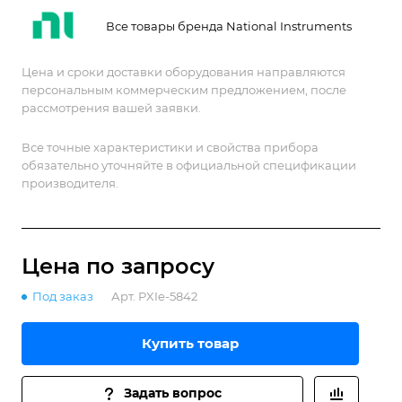
Все товары бренда National Instruments
Цена и сроки доставки оборудования направляются
персональным коммерческим предложением, после
рассмотрения вашей заявки.
Все точные характеристики и свойства прибора
обязательно уточняйте в официальной спецификации
производителя.
Цена по зап
р
осу
Под заказ
Арт.
PXIe-5842
Купить товар
Задать вопрос