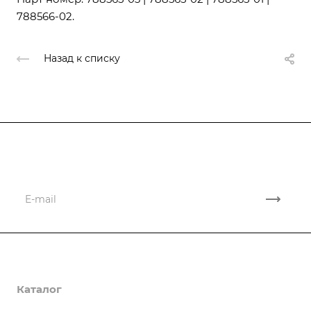
788566-02.
Назад к списку
Подписывайтесь
на новости и акции
Компания
Каталог
О компании
Реквизиты