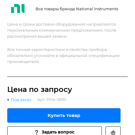
Все товары бренда National Instruments
Цена и сроки доставки оборудования направляются
персональным коммерческим предложением, после
рассмотрения вашей заявки.
Все точные характеристики и свойства прибора
обязательно уточняйте в официальной спецификации
производителя.
Цена по зап
р
осу
Под заказ
Арт.
PXIe-5830
Купить товар
Задать вопрос