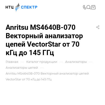
Anritsu MS4640B-070
Векторный анализатор
цепей VectorStar от 70
кГц до 145 ГГц
—
—
—
Главная
Каталог продукции
Анализаторы
—
Анализаторы цепей
Anritsu MS4640B-070 Векторный анализатор цепей
VectorStar от 70 кГц до 145 ГГц