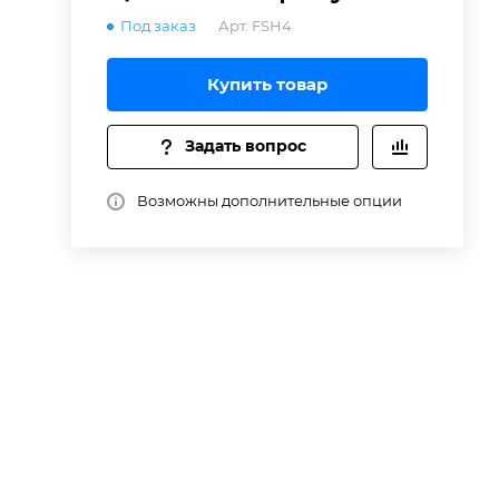
Под заказ
Арт.
FSH4
 и
Купить товар
й
Задать вопрос
.
Возможны дополнительные опции