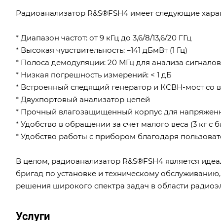
Радиоанализатор R&S®FSH4 имеет следующие харак
* Диапазон частот: от 9 кГц до 3,6/8/13,6/20 ГГц
* Высокая чувствительность: –141 дБмВт (1 Гц)
* Полоса демодуляции: 20 МГц для анализа сигналов
* Низкая погрешность измерений: < 1 дБ
* Встроенный следящий генератор и КСВН-мост со 
* Двухпортовый анализатор цепей
* Прочный влагозащищенный корпус для напряженн
* Удобство в обращении за счет малого веса (3 кг 
* Удобство работы с прибором благодаря пользова
В целом, радиоанализатор R&S®FSH4 является иде
бригад по установке и техническому обслуживанию
решения широкого спектра задач в области радиоэ
Услуги