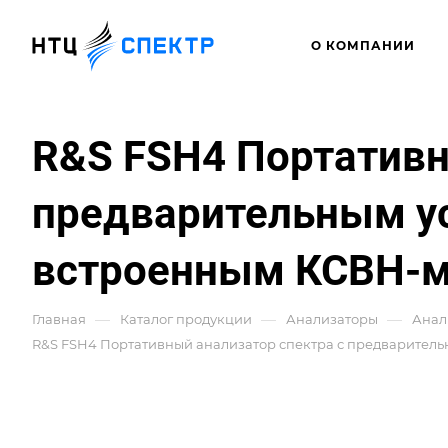
О КОМПАНИИ
R&S FSH4 Портативн
предварительным у
встроенным КСВН-м
—
—
—
Главная
Каталог продукции
Анализаторы
Анал
R&S FSH4 Портативный анализатор спектра с предваритель