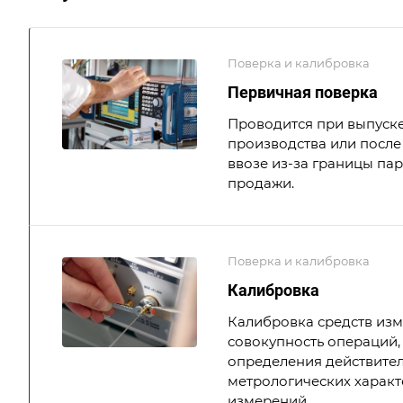
Поверка и калибровка
Первичная поверка
Проводится при выпуске
производства или после 
ввозе из-за границы па
продажи.
Поверка и калибровка
Калибровка
Калибровка средств из
совокупность операций,
определения действите
метрологических характ
измерений.