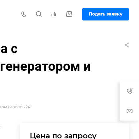
Подать заявку
а с
генератором и
ом (модель 24)
S
Цена по зап
р
осу