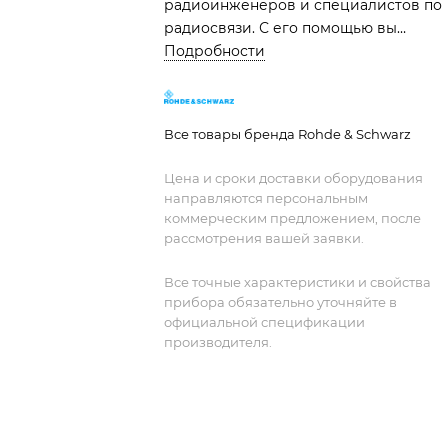
радиоинженеров и специалистов по
радиосвязи. С его помощью вы
сможете анализировать цепи, кабели
Подробности
антенны, обнаруживать источники
помех и измерять мощность. Прочны
корпус и удобная рукоятка позволяют
Все товары бренда Rohde & Schwarz
использовать прибор в полевых
условиях, даже в сложных окружениях
Цена и сроки доставки оборудования
С R&S FSH вы сможете выполнять
направляются персональным
любые задачи с высокой точностью и
коммерческим предложением, после
скоростью.
рассмотрения вашей заявки.
Все точные характеристики и свойства
прибора обязательно уточняйте в
официальной спецификации
производителя.