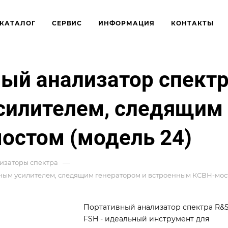
КАТАЛОГ
СЕРВИС
ИНФОРМАЦИЯ
КОНТАКТЫ
ый анализатор спектр
силителем, следящим 
остом (модель 24)
—
изаторы спектра
ным усилителем, следящим генератором и встроенным КСВН-мост
Портативный анализатор спектра R&
FSH - идеальный инструмент для