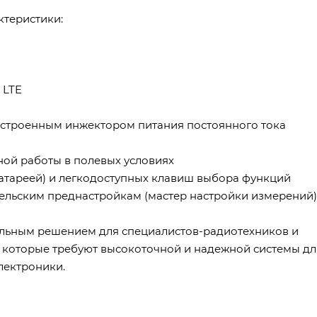
теристики:
 LTE
встроенным инжектором питания постоянного тока
ой работы в полевых условиях
с батареей) и легкодоступных клавиш выбора функций
тельским преднастройкам (мастер настройки измерений)
альным решением для специалистов-радиотехников и
, которые требуют высокоточной и надежной системы дл
лектроники.