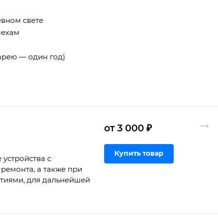
евном свете
мехам
тарею — один год)
от 3 000 ₽
Купить товар
 устройства с
ремонта, а также при
ртиями, для дальнейшей