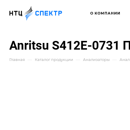
О КОМПАНИИ
Anritsu S412E-0731
—
—
—
Главная
Каталог продукции
Анализаторы
Анал