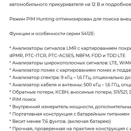
автомобильного прикуривателя на 12 В и подробное
Режим PIM Hunting оптимизирован для поиска внешн
Функции и особенности серии S412E:
* Анализаторы сигналов LMR с картированием покры
dPMR, PTC-ITCR, PTC-ACSES, NBFM, FDD и TDD LTE
* Анализаторы широкополосных сигналов: LTE, WiM
* Анализатор помех с картированием помех и подд
* Анализатор спектра: 9 кГц – 1,6 ГГц, опционально до
* Анализатор кабеля и антенны: 500 кГц – 1,6 ГГц, оп
* Обратные потери, КСВН, вносимые потери, S11/S21,
* PIM поиск
* Внутренний измеритель мощности, дополнительн
* Портативная конструкция с батарейным питанием
* Весит менее 7,6 фунтов. (включая батарею)
* Прочная, проверенная на практике конструкция с