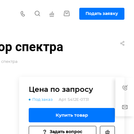
Подать заявку
ор спектра
р спектра
Цена по зап
р
осу
Под заказ
Арт.
S412E-0731
Купить товар
Задать вопрос