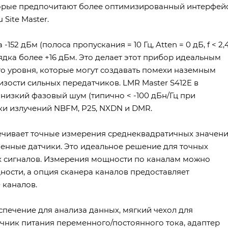
оторые предпочитают более оптимизированный интерфейс
Site Master.
2 дБм (полоса пропускания = 10 Гц, Atten = 0 дБ, f < 2,
рядка более +16 дБм. Это делает этот прибор идеальным
о уровня, которые могут создавать помехи наземным
ости сильных передатчиков. LMR Master S412E в
низкий фазовый шум (типично < -100 дБн/Гц при
ски излучений NBFM, P25, NXDN и DMR.
чивает точные измерения среднеквадратичных значен
оенные датчики. Это идеальное решение для точных
х сигналов. Измерения мощности по каналам можно
ости, а опция сканера каналов предоставляет
 каналов.
спечение для анализа данных, мягкий чехол для
чник питания переменного/постоянного тока, адаптер