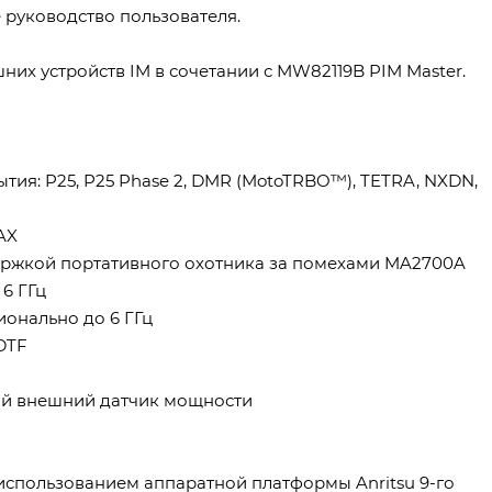
 руководство пользователя.
их устройств IM в сочетании с MW82119B PIM Master.
тия: P25, P25 Phase 2, DMR (MotoTRBO™), TETRA, NXDN,
AX
ержкой портативного охотника за помехами MA2700A
 6 ГГц
ционально до 6 ГГц
 DTF
ый внешний датчик мощности
 использованием аппаратной платформы Anritsu 9-го