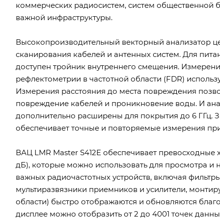
коммерческих радиосистем, систем общественной б
важной инфраструктуры.
Высокопроизводительный векторный анализатор цеп
сканирования кабелей и антенных систем. Для пита
доступен тройник внутреннего смещения. Измерен
рефлектометрии в частотной области (FDR) использ
Измерения расстояния до места повреждения позво
повреждение кабелей и проникновение воды. И анал
дополнительно расширены для покрытия до 6 ГГц. 
обеспечивает точные и повторяемые измерения при
ВАЦ LMR Master S412E обеспечивает превосходные 
дБ), которые можно использовать для просмотра и 
важных радиочастотных устройств, включая фильтры
мультиразвязники приемников и усилители, монтир
области) быстро отображаются и обновляются благо
дисплее можно отобразить от 2 до 4001 точек данны