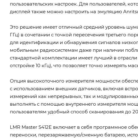
пользовательских настроек. Для пользователей, к
дисплей также можно настроить на эмуляцию Anritsu 
Это решение имеет отличный средний уровень шума -15
ГГц) в сочетании с точкой пересечения третьего по
для идентификации и обнаружения сигналов низког
мобильным радиосистемам даже при наличии поблиз
стандартной комплектации имеет лучший в отрасли 
отстройке 10 кГц), что позволяет точно измерять ма
Опция высокоточного измерителя мощности обеспе
с использованием внешних датчиков, включая встр
измерений как непрерывных, так и модулированны
выполнять с помощью внутреннего измерителя мощн
пользователям удобный способ сканирования до 20
LMR Master S412E включает в себя программное обе
переноски, перезаряжаемую/сменную батарею, исто