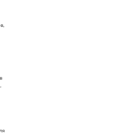
в,
в
,
ля