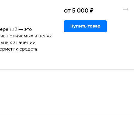
от 5 000 ₽
Купить товар
мерений — это
 выполняемых в целях
льных значений
еристик средств