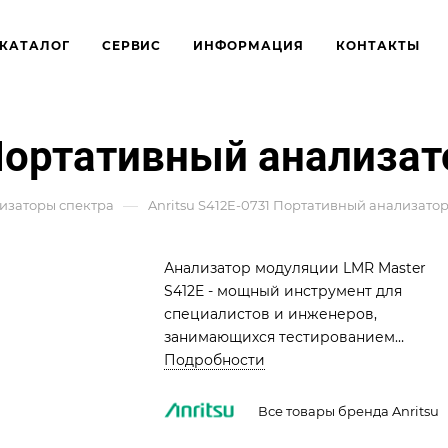
КАТАЛОГ
СЕРВИС
ИНФОРМАЦИЯ
КОНТАКТЫ
 Портативный анализат
—
изаторы спектра
Anritsu S412E-0731 Портативный анализато
Анализатор модуляции LMR Master
S412E - мощный инструмент для
специалистов и инженеров,
занимающихся тестированием
радиочастотных характеристик в
Подробности
полевых условиях. Поддерживает
широкий спектр стандартов, включая
Все товары бренда Anritsu
NBFM, P25, TETRA, NXDN, dPMR и LTE.