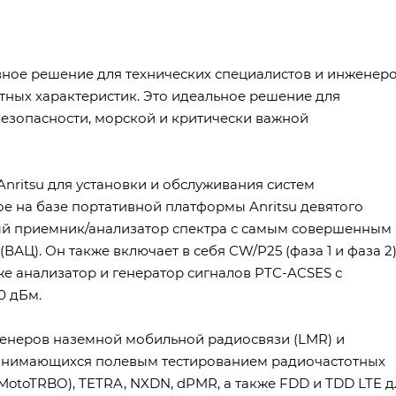
тивное решение для технических специалистов и инженеро
ных характеристик. Это идеальное решение для
езопасности, морской и критически важной
Anritsu для установки и обслуживания систем
е на базе портативной платформы Anritsu девятого
ый приемник/анализатор спектра с самым совершенным 
Ц). Он также включает в себя CW/P25 (фаза 1 и фаза 2)
е анализатор и генератор сигналов PTC-ACSES с
0 дБм.
женеров наземной мобильной радиосвязи (LMR) и
занимающихся полевым тестированием радиочастотных
(MotoTRBO), TETRA, NXDN, dPMR, а также FDD и TDD LTE д