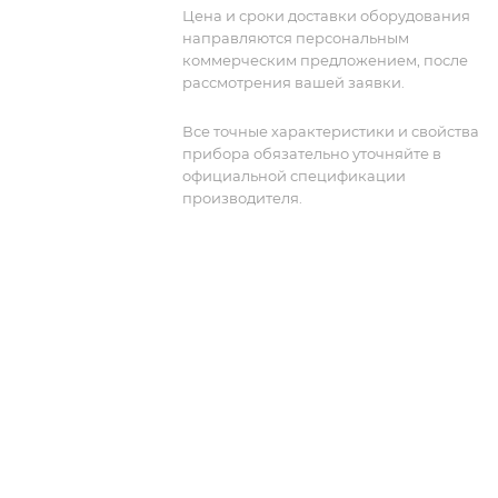
Идеально подходит для коммерчески
Цена и сроки доставки оборудования
радиосистем, систем общественной
направляются персональным
безопасности, морской и критически
коммерческим предложением, после
важной инфраструктуры.
рассмотрения вашей заявки.
Все точные характеристики и свойства
прибора обязательно уточняйте в
официальной спецификации
производителя.