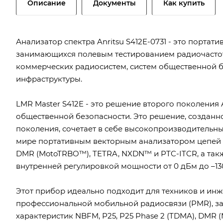
Описание
Документы
Как купить
Анализатор спектра Anritsu S412E-0731 - это порта
занимающихся полевым тестированием радиочастот
коммерческих радиосистем, систем общественной б
инфраструктуры.
LMR Master S412E - это решение второго поколения 
общественной безопасности. Это решение, созданно
поколения, сочетает в себе высокопроизводительн
мире портативным векторным анализатором цепей (ВА
DMR (MotoTRBO™), TETRA, NXDN™ и PTC-ITCR, а такж
внутренней регулировкой мощности от 0 дБм до –13
Этот прибор идеально подходит для техников и ин
профессиональной мобильной радиосвязи (PMR), 
характеристик NBFM, P25, P25 Phase 2 (TDMA), DMR 