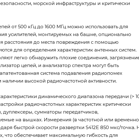
езопасности, морской инфраструктуры и критически
ей от 500 кГц до 1600 МГц можно использовать для
ния усилителей, монтируемых на башне, опционально
ия расстояния до места повреждения с помощью
уются для определения характеристик антенных систем.
ляют легко обнаружить плохие соединения, загрязнение
изатор цепей, и анализатор спектра могут быть
Запатентованная система подавления радиопомех
 наличии высокой радиочастотной активности.
характеристики динамического диапазона передачи (> 1
настройки радиочастотных характеристик критически
, дуплексеры, сумматоры передатчиков,
уемые на вышках. Измерения (в частотной или временн
даря быстрой скорости развертки S412E 850 мкс/точка. 
х, что обеспечивает максимальную гибкость для