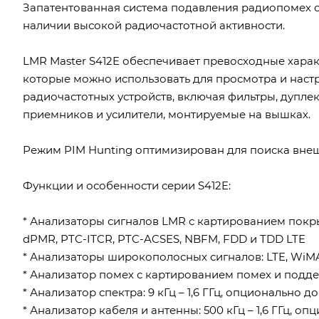
Запатентованная система подавления радиопомех 
наличии высокой радиочастотной активности.
LMR Master S412E обеспечивает превосходные харак
которые можно использовать для просмотра и наст
радиочастотных устройств, включая фильтры, дупле
приемников и усилители, монтируемые на вышках.
Режим PIM Hunting оптимизирован для поиска внешн
Функции и особенности серии S412E:
* Анализаторы сигналов LMR с картированием покрыт
dPMR, PTC-ITCR, PTC-ACSES, NBFM, FDD и TDD LTE
* Анализаторы широкополосных сигналов: LTE, WiM
* Анализатор помех с картированием помех и подд
* Анализатор спектра: 9 кГц – 1,6 ГГц, опционально до
* Анализатор кабеля и антенны: 500 кГц – 1,6 ГГц, оп