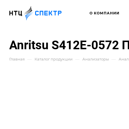
О КОМПАНИИ
Anritsu S412E-0572
—
—
—
Главная
Каталог продукции
Анализаторы
Анал