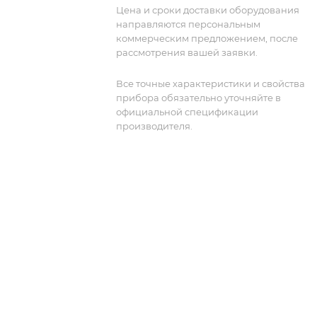
Ideal для коммерческих радиосистем,
Цена и сроки доставки оборудования
систем общественной безопасности,
направляются персональным
морской и критически важной
коммерческим предложением, после
инфраструктуры. Включает в себя
рассмотрения вашей заявки.
опцию измерения покрытия dPMR
(требуются опции 31 и 573).
Все точные характеристики и свойства
прибора обязательно уточняйте в
официальной спецификации
производителя.