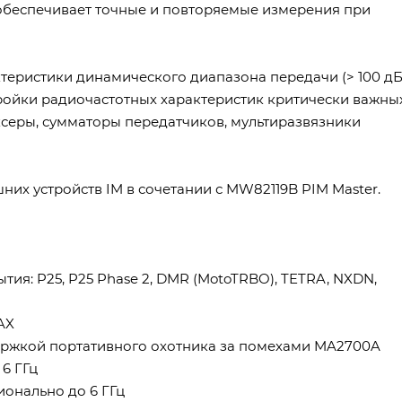
обеспечивает точные и повторяемые измерения при
теристики динамического диапазона передачи (> 100 дБ
ройки радиочастотных характеристик критически важны
ксеры, сумматоры передатчиков, мультиразвязники
их устройств IM в сочетании с MW82119B PIM Master.
ия: P25, P25 Phase 2, DMR (MotoTRBO), TETRA, NXDN,
AX
ержкой портативного охотника за помехами MA2700A
 6 ГГц
ционально до 6 ГГц