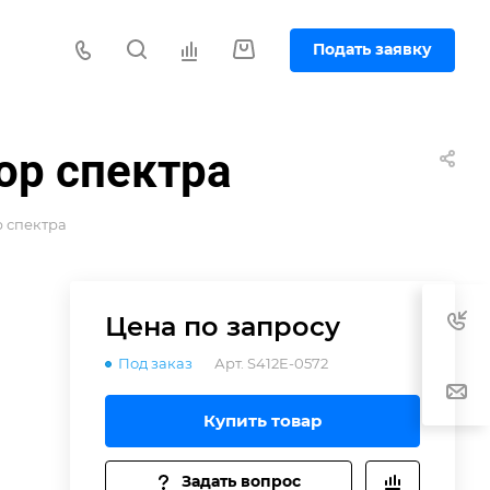
Подать заявку
ор спектра
р спектра
Цена по зап
р
осу
Под заказ
Арт.
S412E-0572
Купить товар
Задать вопрос