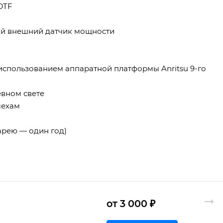
 DTF
ый внешний датчик мощности
 использованием аппаратной платформы Anritsu 9-го
евном свете
мехам
тарею — один год)
от 3 000 ₽