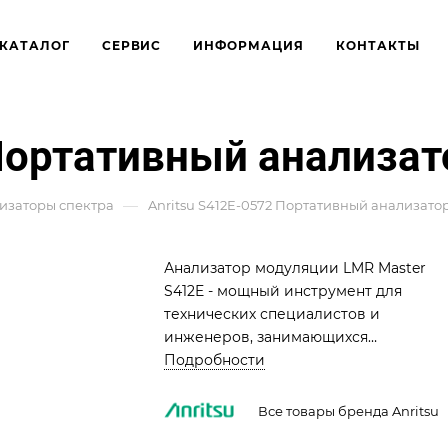
КАТАЛОГ
СЕРВИС
ИНФОРМАЦИЯ
КОНТАКТЫ
 Портативный анализат
—
изаторы спектра
Anritsu S412E-0572 Портативный анализато
Анализатор модуляции LMR Master
S412E - мощный инструмент для
технических специалистов и
инженеров, занимающихся
тестированием радиочастотных
Подробности
характеристик. Поддерживает
широкий спектр стандартов, включая
Все товары бренда Anritsu
NBFM, P25, TETRA, NXDN, dPMR и LTE.