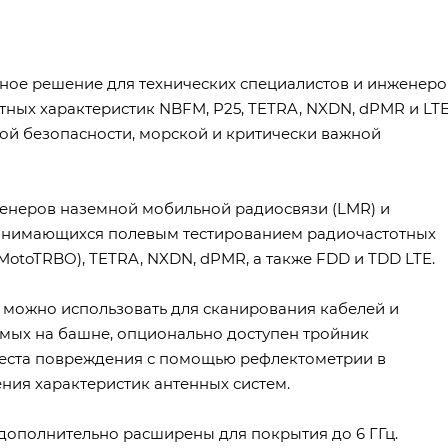
ивное решение для технических специалистов и инженеро
ых характеристик NBFM, P25, TETRA, NXDN, dPMR и LT
ой безопасности, морской и критически важной
женеров наземной мобильной радиосвязи (LMR) и
занимающихся полевым тестированием радиочастотных
(MotoTRBO), TETRA, NXDN, dPMR, а также FDD и TDD LTE.
ц можно использовать для сканирования кабелей и
емых на башне, опционально доступен тройник
места повреждения с помощью рефлектометрии в
ения характеристик антенных систем.
 дополнительно расширены для покрытия до 6 ГГц.