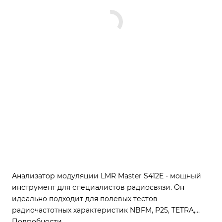
Анализатор модуляции LMR Master S412E - мощный
инструмент для специалистов радиосвязи. Он
идеально подходит для полевых тестов
радиочастотных характеристик NBFM, P25, TETRA,
NXDN, dPMR и LTE в коммерческих радиосистемах,
Подробности