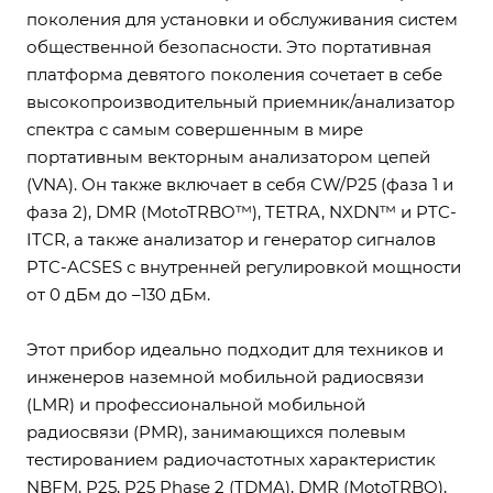
поколения для установки и обслуживания систем
общественной безопасности. Это портативная
платформа девятого поколения сочетает в себе
высокопроизводительный приемник/анализатор
спектра с самым совершенным в мире
портативным векторным анализатором цепей
(VNA). Он также включает в себя CW/P25 (фаза 1 и
фаза 2), DMR (MotoTRBO™), TETRA, NXDN™ и PTC-
ITCR, а также анализатор и генератор сигналов
PTC-ACSES с внутренней регулировкой мощности
от 0 дБм до –130 дБм.
Этот прибор идеально подходит для техников и
инженеров наземной мобильной радиосвязи
(LMR) и профессиональной мобильной
радиосвязи (PMR), занимающихся полевым
тестированием радиочастотных характеристик
NBFM, P25, P25 Phase 2 (TDMA), DMR (MotoTRBO),