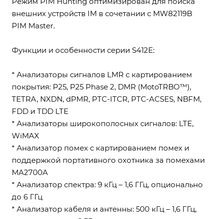
Режим PIM Hunting оптимизирован для поиска
внешних устройств IM в сочетании с MW82119B
PIM Master.
Функции и особенности серии S412E:
* Анализаторы сигналов LMR с картированием
покрытия: P25, P25 Phase 2, DMR (MotoTRBO™),
TETRA, NXDN, dPMR, PTC-ITCR, PTC-ACSES, NBFM,
FDD и TDD LTE
* Анализаторы широкополосных сигналов: LTE,
WiMAX
* Анализатор помех с картированием помех и
поддержкой портативного охотника за помехами
MA2700A
* Анализатор спектра: 9 кГц – 1,6 ГГц, опционально
до 6 ГГц
* Анализатор кабеля и антенны: 500 кГц – 1,6 ГГц,