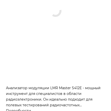
Анализатор модуляции LMR Master S412E - мощный
инструмент для специалистов в области
радиоэлектроники. Он идеально подходит для
полевых тестирований радиочастотных
характеристик NBFM, P25, TETRA, NXDN, dPMR и LTE в
Подробности