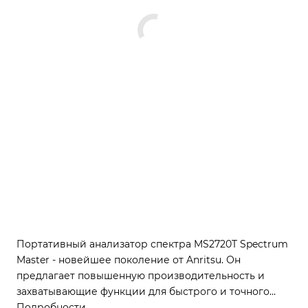
Портативный анализатор спектра MS2720T Spectrum
Master - новейшее поколение от Anritsu. Он
предлагает повышенную производительность и
захватывающие функции для быстрого и точного
анализа спектра. MS2720T-0885 оснащен опцией
Подробности