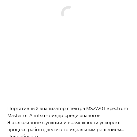
Портативный анализатор спектра MS2720T Spectrum
Master от Anritsu - лидер среди аналогов.
Эксклюзивные функции и возможности ускоряют
процесс работы, делая его идеальным решением
для радиоинженеров и специалистов по
Подробности