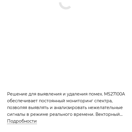
Решение для выявления и удаления помех. MS27100A
обеспечивает постоянный мониторинг спектра,
позволяя выявлять и анализировать нежелательные
сигналы в режиме реального времени. Векторный
анализ сигналов (MX280005A) - дополнительная
Подробности
опция для эффективного определения источника