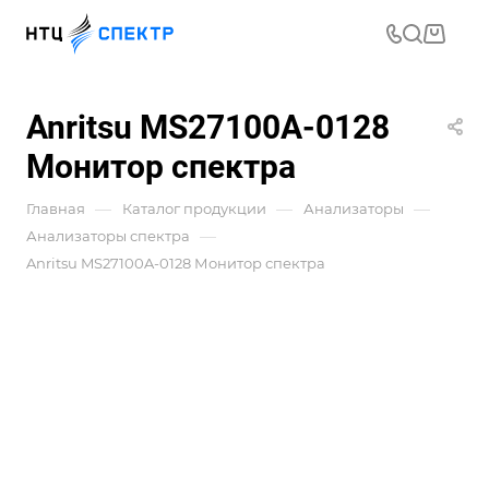
Anritsu MS27100A-0128
Монитор спектра
—
—
—
Главная
Каталог продукции
Анализаторы
—
Анализаторы спектра
Anritsu MS27100A-0128 Монитор спектра