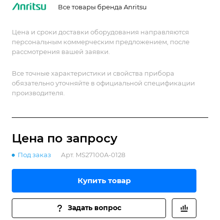
проблемы помех.
Все товары бренда Anritsu
Цена и сроки доставки оборудования направляются
персональным коммерческим предложением, после
рассмотрения вашей заявки.
Все точные характеристики и свойства прибора
обязательно уточняйте в официальной спецификации
производителя.
Цена по зап
р
осу
Под заказ
Арт.
MS27100A-0128
Купить товар
Задать вопрос