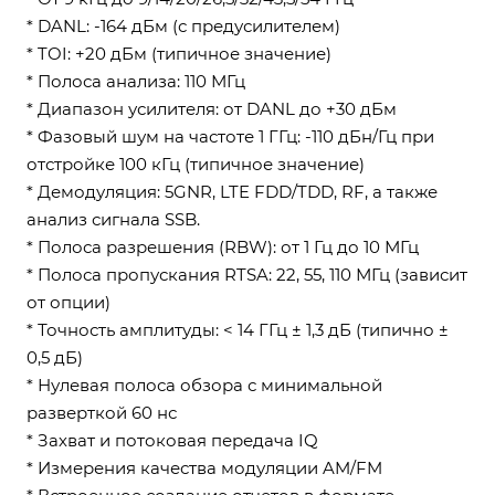
* DANL: -164 дБм (с предусилителем)
* TOI: +20 дБм (типичное значение)
* Полоса анализа: 110 МГц
* Диапазон усилителя: от DANL до +30 дБм
* Фазовый шум на частоте 1 ГГц: -110 дБн/Гц при
отстройке 100 кГц (типичное значение)
* Демодуляция: 5GNR, LTE FDD/TDD, RF, а также
анализ сигнала SSB.
* Полоса разрешения (RBW): от 1 Гц до 10 МГц
* Полоса пропускания RTSA: 22, 55, 110 МГц (зависит
от опции)
* Точность амплитуды: < 14 ГГц ± 1,3 дБ (типично ±
0,5 дБ)
* Нулевая полоса обзора с минимальной
разверткой 60 нс
* Захват и потоковая передача IQ
* Измерения качества модуляции AM/FM