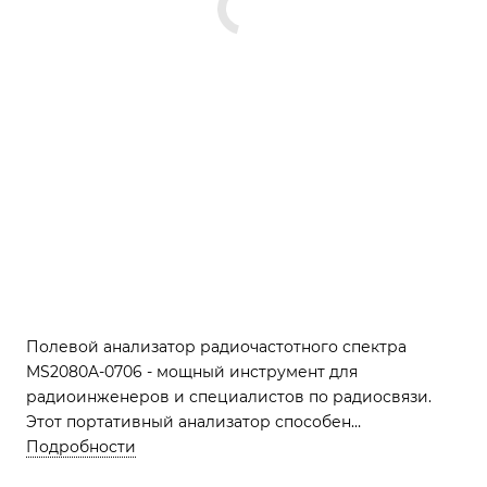
Полевой анализатор радиочастотного спектра
MS2080A-0706 - мощный инструмент для
радиоинженеров и специалистов по радиосвязи.
Этот портативный анализатор способен
обнаруживать и анализировать радиочастотный
Подробности
спектр в диапазоне 4 ГГц и 6 ГГц, обеспечивая