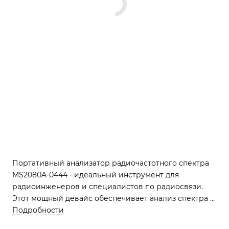
Портативный анализатор радиочастотного спектра
MS2080A-0444 - идеальный инструмент для
радиоинженеров и специалистов по радиосвязи.
Этот мощный девайс обеспечивает анализ спектра в
реальном времени с частотным диапазоном 4 ГГц и 6
Подробности
ГГц, а также включает в себя дополнительный