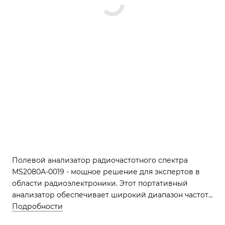
Полевой анализатор радиочастотного спектра
MS2080A-0019 - мощное решение для экспертов в
области радиоэлектроники. Этот портативный
анализатор обеспечивает широкий диапазон частот
4 ГГц и 6 ГГц, а также дополнительный анализатор
Подробности
спектра в реальном времени для быстрого