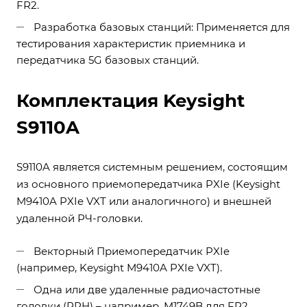
FR2.
Разработка базовых станций: Применяется для
тестирования характеристик приемника и
передатчика 5G базовых станций.
Комплектация Keysight
S9110A
S9110A является системным решением, состоящим
из основного приемопередатчика PXIe (Keysight
M9410A PXIe VXT или аналогичного) и внешней
удаленной РЧ-головки.
Векторный Приемопередатчик PXIe
(например, Keysight M9410A PXIe VXT).
Одна или две удаленные радиочастотные
головки (RRH) – например, M1749B для FR2.