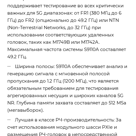
поддерживает тестирование во всех критически
важных для 5G диапазонах: от FR1 (380 МГц до 6
ГГц) до FR2 (опционально до 49.2 ГГц) или NTN
(Non-Terrestrial Networks, до 32 ГГц) при
использовании соответствующих удаленных
головок, таких как M1749B или M1742A.
Максимальная частота системы S9110A составляет
49.2 ГГц.
Ширина полосы: S9110A обеспечивает анализ и
генерацию сигнала с мгновенной полосой
пропускания до 1.2 ГГц (1200 МГц), что является
обязательным требованием для тестирования
агрегированных несущих и широких каналов 5G
NR. Глубина памяти захвата составляет до 512 MSa
(мегавыборок).
Лучшая в классе РЧ-производительность: За
счет использования модульного шасси PXIe и
размещения РЧ-головок в непосредственной