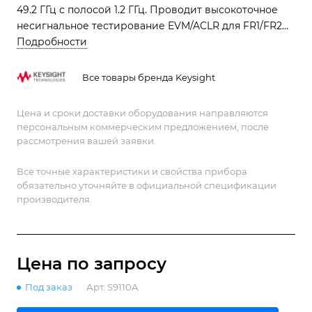
49.2 ГГц с полосой 1.2 ГГц. Проводит высокоточное
несигнальное тестирование EVM/ACLR для FR1/FR2
систем, ускоряя производство.
Подробности
Все товары бренда Keysight
Цена и сроки доставки оборудования направляются
персональным коммерческим предложением, после
рассмотрения вашей заявки.
Все точные характеристики и свойства прибора
обязательно уточняйте в официальной спецификации
производителя.
Цена по зап
р
осу
Под заказ
Арт.
S9110A