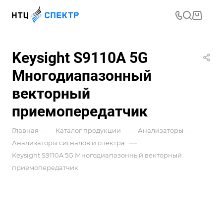
Keysight S9110A 5G
Многодиапазонный
векторный
приемопередатчик
—
—
—
Главная
Каталог продукции
Анализаторы
—
Анализаторы сигналов и спектра
Keysight S9110A 5G Многодиапазонный векторный
приемопередатчик