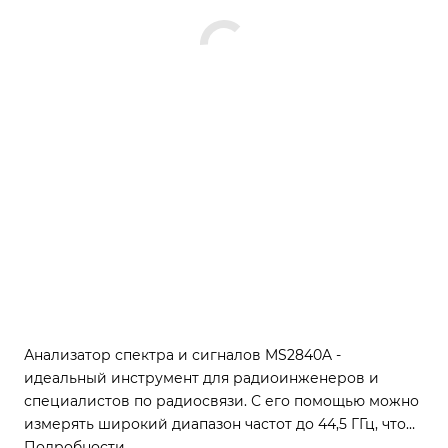
Анализатор спектра и сигналов MS2840A -
идеальный инструмент для радиоинженеров и
специалистов по радиосвязи. С его помощью можно
измерять широкий диапазон частот до 44,5 ГГц, что
идеально подходит для радиорелейной связи и
Подробности