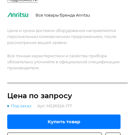
генератор сигналов. MS2692A-177 - расширенная
версия с анализом до 62,5 МГц.
Все товары бренда Anritsu
Цена и сроки доставки оборудования направляются
персональным коммерческим предложением, после
рассмотрения вашей заявки.
Все точные характеристики и свойства прибора
обязательно уточняйте в официальной спецификации
производителя.
Цена по зап
р
осу
Под заказ
Арт.
MS2692A-177
Купить товар