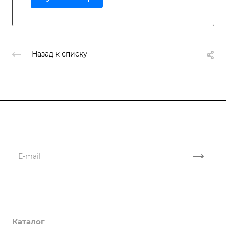
Назад к списку
Подписывайтесь
на новости и акции
Компания
Каталог
О компании