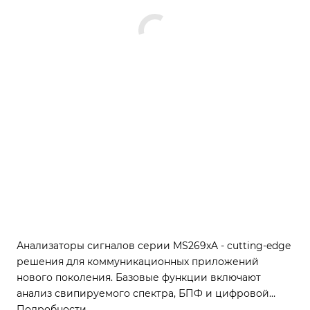
Анализаторы сигналов серии MS269xA - cutting-edge
решения для коммуникационных приложений
нового поколения. Базовые функции включают
анализ свипируемого спектра, БПФ и цифровой
преобразователь. Для полного решения добавьте
Подробности