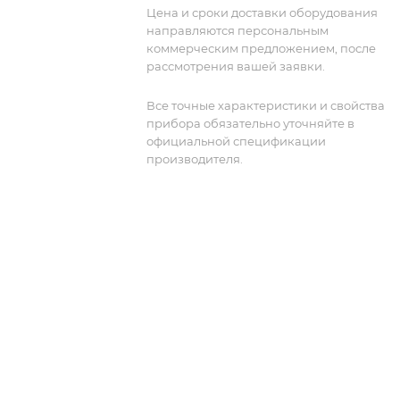
MS2692A-101 с опцией
Цена и сроки доставки оборудования
модернизированного рубидиевого
направляются персональным
опорного генератора.
коммерческим предложением, после
рассмотрения вашей заявки.
Все точные характеристики и свойства
прибора обязательно уточняйте в
официальной спецификации
производителя.