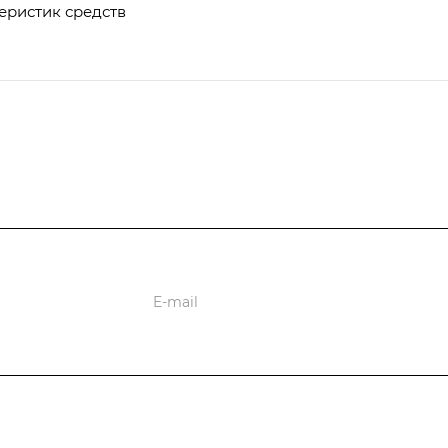
еристик средств
ции
Информация