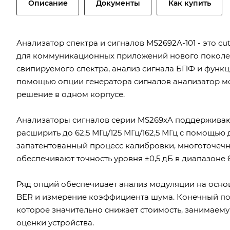
Описание
Документы
Как купить
Анализатор спектра и сигналов MS2692A-101 - это 
для коммуникационных приложений нового поколе
свипируемого спектра, анализ сигнала БПФ и функ
помощью опции генератора сигналов анализатор мо
решение в одном корпусе.
Анализаторы сигналов серии MS269xA поддерживают
расширить до 62,5 МГц/125 МГц/162,5 МГц с помощь
запатентованный процесс калибровки, многоточеч
обеспечивают точность уровня ±0,5 дБ в диапазоне 
Ряд опций обеспечивает анализ модуляции на основ
BER и измерение коэффициента шума. Конечный по
которое значительно снижает стоимость, занимаему
оценки устройства.