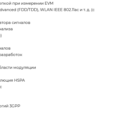
опкой при измерении EVM
anced (FDD/TDD), WLAN IEEE 802.11ac и т. д. (с
атора сигналов
нализа
)
налов
 разработок
области модуляции
волюция HSPA
c
логий 3GPP