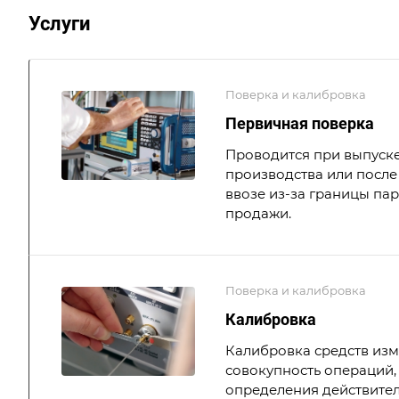
Услуги
Поверка и калибровка
Первичная поверка
Проводится при выпуске
производства или после 
ввозе из-за границы па
продажи.
Поверка и калибровка
Калибровка
Калибровка средств из
совокупность операций,
определения действите