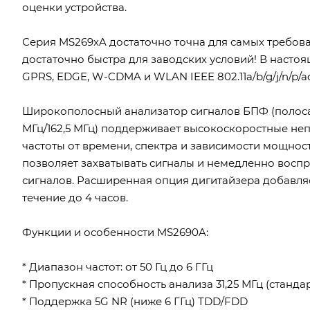
оценки устройства.
Серия MS269xA достаточно точна для самых требова
достаточно быстра для заводских условий! В наст
GPRS, EDGE, W-CDMA и WLAN IEEE 802.11a/b/g/j/n/p/ac 
Широкополосный анализатор сигналов БПФ (полоса а
МГц/162,5 МГц) поддерживает высокоскоростные не
частоты от времени, спектра и зависимости мощнос
позволяет захватывать сигналы и немедленно восп
сигналов. Расширенная опция дигитайзера добавля
течение до 4 часов.
Функции и особенности MS2690A:
* Диапазон частот: от 50 Гц до 6 ГГц
* Пропускная способность анализа 31,25 МГц (стандарт
* Поддержка 5G NR (ниже 6 ГГц) TDD/FDD