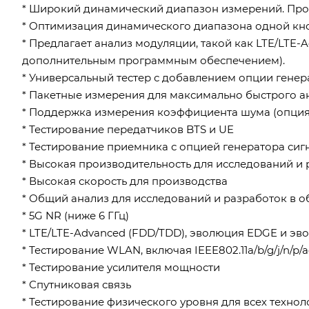
* Широкий динамический диапазон измерений. Прои
* Оптимизация динамического диапазона одной кн
* Предлагает анализ модуляции, такой как LTE/LTE-Adv
дополнительным программным обеспечением).
* Универсальный тестер с добавлением опции генер
* Пакетные измерения для максимально быстрого а
* Поддержка измерения коэффициента шума (опция
* Тестирование передатчиков BTS и UE
* Тестирование приемника с опцией генератора сиг
* Высокая производительность для исследований и
* Высокая скорость для производства
* Общий анализ для исследований и разработок в 
* 5G NR (ниже 6 ГГц)
* LTE/LTE-Advanced (FDD/TDD), эволюция EDGE и э
* Тестирование WLAN, включая IEEE802.11a/b/g/j/n/p/a
* Тестирование усилителя мощности
* Спутниковая связь
* Тестирование физического уровня для всех техно