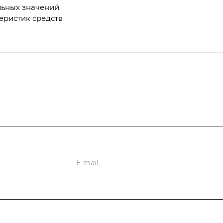
льных значений
еристик средств
ции