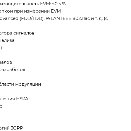
зводительность EVM: <0,5 %.
опкой при измерении EVM
anced (FDD/TDD), WLAN IEEE 802.11ac и т. д. (с
атора сигналов
нализа
)
налов
 разработок
области модуляции
волюция HSPA
c
логий 3GPP