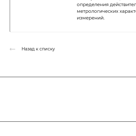
определения действите
метрологических характ
измерений.
Назад к списку
Подписывайтесь
на новости и ак