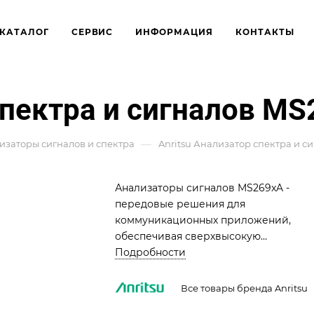
КАТАЛОГ
СЕРВИС
ИНФОРМАЦИЯ
КОНТАКТЫ
спектра и сигналов M
—
изаторы сигналов и спектра
Anritsu Анализатор спектра и с
Анализаторы сигналов MS269xA -
передовые решения для
коммуникационных приложений,
обеспечивая сверхвысокую
производительность и точность.
Подробности
Основные функции включают анализ
спектра, БПФ и цифровой
Все товары бренда Anritsu
преобразователь. Возможность