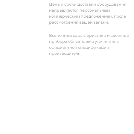
подключения генератора сигналов
Цена и сроки доставки оборудования
делает прибор полноценным
направляются персональным
решением в одном корпусе. MS2690A
коммерческим предложением, после
001 оснащен рубидиевым опорным
рассмотрения вашей заявки.
генератором для повышения точност
измерений.
Все точные характеристики и свойства
прибора обязательно уточняйте в
официальной спецификации
производителя.