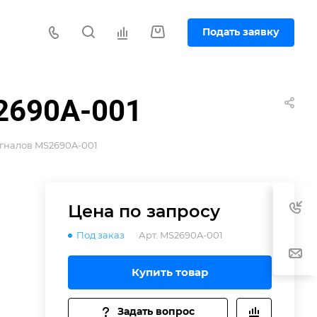
Подать заявку
S2690A-001
игналов MS2690A-001
Цена по зап
р
осу
Под заказ
Арт.
MS2690A-001
Купить товар
Задать вопрос