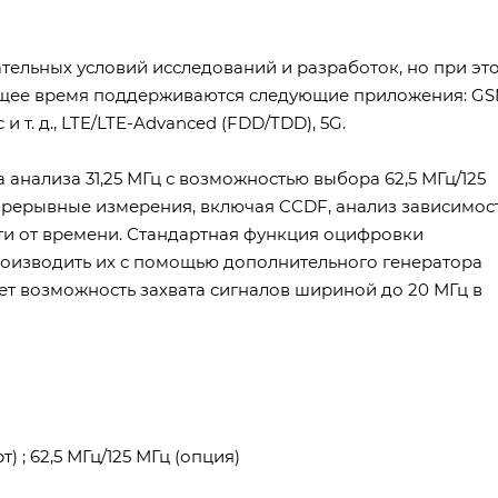
тельных условий исследований и разработок, но при эт
оящее время поддерживаются следующие приложения: GS
и т. д., LTE/LTE-Advanced (FDD/TDD), 5G.
нализа 31,25 МГц с возможностью выбора 62,5 МГц/125
прерывные измерения, включая CCDF, анализ зависимос
ти от времени. Стандартная функция оцифровки
роизводить их с помощью дополнительного генератора
ет возможность захвата сигналов шириной до 20 МГц в
) ; 62,5 МГц/125 МГц (опция)