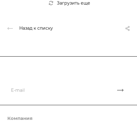
Загрузить еще
Назад к списку
Подписывайтесь
на новости и акции
Компания
Каталог
О компании