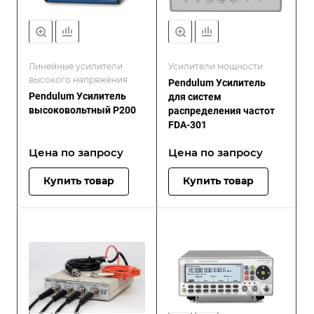
Линейные усилители
Усилители мощности
высокого напряжения
Pendulum Усилитель
Pendulum Усилитель
для систем
высоковольтный P200
распределения частот
FDA-301
Цена по зап
р
осу
Цена по зап
р
осу
Купить товар
Купить товар