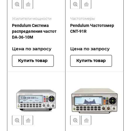
Усилители мощности
Частотомеры
Pendulum Система
Pendulum Частотомер
распределения частот
CNT-91R
DA-36-10M
Цена по зап
р
осу
Цена по зап
р
осу
Купить товар
Купить товар