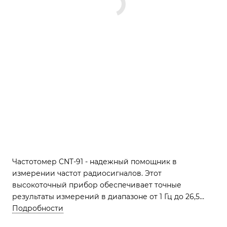
Частотомер CNT-91 - надежный помощник в
измерении частот радиосигналов. Этот
высокоточный прибор обеспечивает точные
результаты измерений в диапазоне от 1 Гц до 26,5
ГГц. Простота в использовании и компактные
Подробности
размеры делают его идеальным выбором для