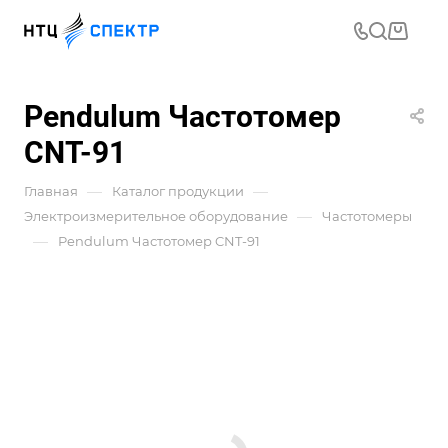
Pendulum Частотомер
CNT-91
—
—
Главная
Каталог продукции
—
Электроизмерительное оборудование
Частотомеры
—
Pendulum Частотомер CNT-91