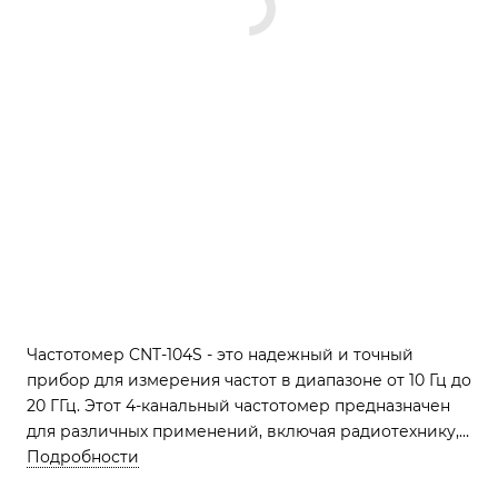
Частотомер CNT-104S - это надежный и точный
прибор для измерения частот в диапазоне от 10 Гц до
20 ГГц. Этот 4-канальный частотомер предназначен
для различных применений, включая радиотехнику,
электронную индустрию и научные исследования. С
Подробности
его помощью вы сможете быстро и легко измерять