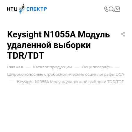
Keysight N1055A Модуль
удаленной выборки
TDR/TDT
—
—
—
Главная
Каталог продукции
Осциллографы
Широкополосные стробоскопические осциллографы DCA
—
Keysight N1055A Модуль удаленной выборки TDR/TDT