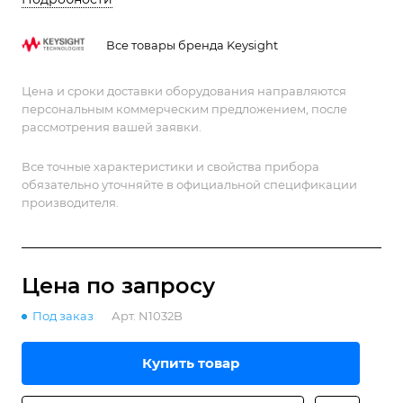
блоками N1000A и 86100D.
Все товары бренда Keysight
Цена и сроки доставки оборудования направляются
персональным коммерческим предложением, после
рассмотрения вашей заявки.
Все точные характеристики и свойства прибора
обязательно уточняйте в официальной спецификации
производителя.
Цена по зап
р
осу
Под заказ
Арт.
N1032B
Купить товар