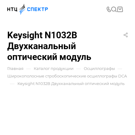
Keysight N1032B
Двухканальный
оптический модуль
—
—
—
Главная
Каталог продукции
Осциллографы
Широкополосные стробоскопические осциллографы DCA
—
Keysight N1032B Двухканальный оптический модуль