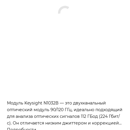
Модуль Keysight N1032B — это двухканальный
оптический модуль 90/120 ГГц, идеально подходящий
для анализа оптических сигналов 112 ГБод (224 Гбит/
с). Он отличается низким джиттером и коррекцией
импульсной характеристики. Работает с основными
Подробности