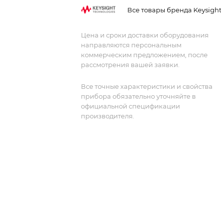
Action и подсветкой. Идеален для
Все товары бренда Keysigh
анализа быстрых цифровых
интерфейсов.
Цена и сроки доставки оборудования
направляются персональным
коммерческим предложением, после
рассмотрения вашей заявки.
Все точные характеристики и свойства
прибора обязательно уточняйте в
официальной спецификации
производителя.