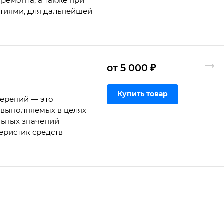
ремонта, а также при
ртиями, для дальнейшей
от 5 000 ₽
Купить товар
мерений — это
 выполняемых в целях
льных значений
еристик средств