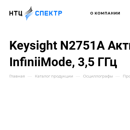
О КОМПАНИИ
Keysight N2751A А
InfiniiMode, 3,5 ГГц
—
—
—
Главная
Каталог продукции
Осциллографы
Про