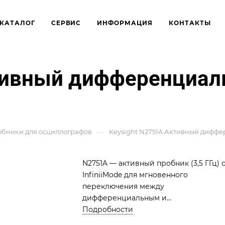
КАТАЛОГ
СЕРВИС
ИНФОРМАЦИЯ
КОНТАКТЫ
ктивный дифференциал
—
бники для осциллографов
Keysight N2751A Активный диффер
N2751A — активный пробник (3,5 ГГц) 
InfiniiMode для мгновенного
переключения между
дифференциальным и
несимметричным режимами. Вход: 2
Подробности
кОм / 700 фФ. Оснащен кнопкой Quick