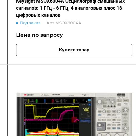
Keysight MSOX6004A Осциллограф смешанных
сигналов: 1 ГГц - 6 ГГц, 4 аналоговых плюс 16
цифровых каналов
Под заказ
Арт.
MSOX6004A
Цена по зап
р
осу
Купить товар