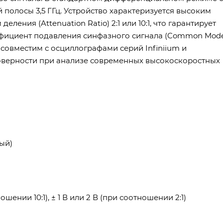
полосы 3,5 ГГц. Устройство характеризуется высоким
ния (Attenuation Ratio) 2:1 или 10:1, что гарантирует
фициент подавления синфазного сигнала (Common Mod
 совместим с осциллографами серий Infiniium и
остоверности при анализе современных высокоскоростных
мый)
шении 10:1), ± 1 В или 2 В (при соотношении 2:1)