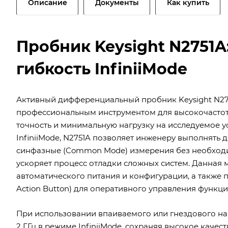
Описание
Документы
Как купить
Пробник Keysight N2751A
гибкость InfiniiMode
Активный дифференциальный пробник Keysight N2751
профессиональным инструментом для высокочасто
точность и минимальную нагрузку на исследуемое 
InfiniiMode, N2751A позволяет инженеру выполнять
синфазные (Common Mode) измерения без необходи
ускоряет процесс отладки сложных систем. Данная
автоматического питания и конфигурации, а также
Action Button) для оперативного управления функц
При использовании впаиваемого или гнездового на
2 ГГц в режиме InfiniiMode, сохраняя высокое каче