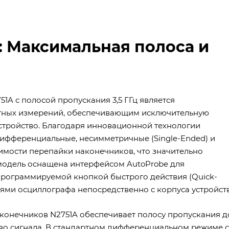
: Максимальная полоса и
A с полосой пропускания 3,5 ГГц является
тных измерений, обеспечивающим исключительную
устройство. Благодаря инновационной технологии
 дифференциальные, несимметричные (Single-Ended) и
мости перепайки наконечников, что значительно
 модель оснащена интерфейсом AutoProbe для
 программируемой кнопкой быстрого действия (Quick-
иями осциллографа непосредственно с корпуса устройств
конечников N2751A обеспечивает полосу пропускания д
ство сигнала. В стандартном дифференциальном режиме с