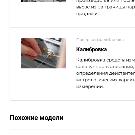
производства или после 
ввозе из-за границы па
продажи.
Поверка и калибровка
Калибровка
Калибровка средств из
совокупность операций,
определения действите
метрологических характ
измерений.
Похожие модели