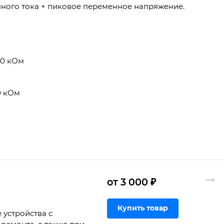
нного тока + пиковое переменное напряжение.
00 кОм
0 кОм
от 3 000 ₽
Купить товар
 устройства с