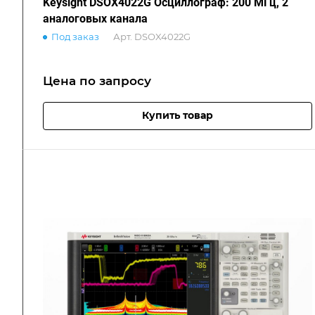
Keysight DSOX4022G Осциллограф: 200 МГц, 2
аналоговых канала
Под заказ
Арт.
DSOX4022G
Цена по зап
р
осу
Купить товар