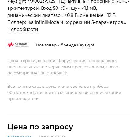
Keysight MX0023A (25 ГГц): активный пробник с RCRC-
архитектурой. Вход 50 кОм, шум <1,1 мВ,
динамический диапазон ±0,8 В, смещение ±12 В.
Поддержка InfiniiMode и коррекции S-параметров
обеспечивает экспертный анализ PCIe 5.0 и DDR5.
Подробности
Все товары бренда Keysight
Цена и сроки доставки оборудования направляются
персональным коммерческим предложением, после
рассмотрения вашей заявки.
Все точные характеристики и свойства прибора
обязательно уточняйте в официальной спецификации
производителя.
Цена по зап
р
осу