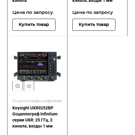
канала
канала, входы 1 мм
Цена по зап
р
осу
Цена по зап
р
осу
Купить товар
Купить товар
Осциллографы цифровые
Keysight UXR0252BP
Осциллограф Infiniium
серии UXR: 25 ГГц, 2
канала, входы 1 мм