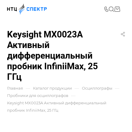
Keysight MX0023A
Активный
дифференциальный
пробник InfiniiMax, 25
ГГц
—
—
—
Главная
Каталог продукции
Осциллографы
—
Пробники для осциллографов
Keysight MX0023A Активный дифференциальный
пробник InfiniiMax, 25 ГГц