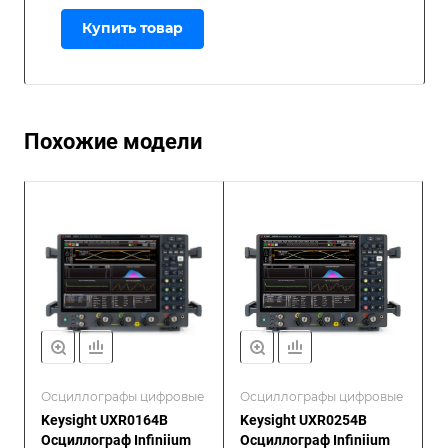
Купить товар
Похожие модели
Осциллографы цифровые
Осциллографы цифровые
Keysight UXR0164B
Keysight UXR0254B
Осциллограф Infiniium
Осциллограф Infiniium