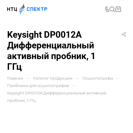
Keysight DP0012A
Дифференциальный
активный пробник, 1
ГГц
—
—
—
Главная
Каталог продукции
Осциллографы
—
Пробники для осциллографов
Keysight DP0012A Дифференциальный активный
пробник, 1 ГГц