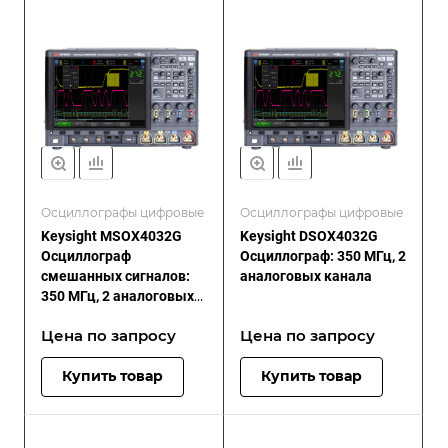
Осциллографы цифровые
Осциллографы цифровые
Keysight MSOX4032G
Keysight DSOX4032G
Осциллограф
Осциллограф: 350 МГц, 2
смешанных сигналов:
аналоговых канала
350 МГц, 2 аналоговых
плюс 16 цифровых
Цена по зап
р
осу
Цена по зап
р
осу
каналов
Купить товар
Купить товар