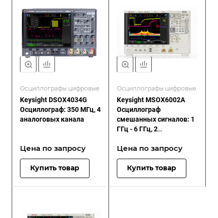
Осциллографы цифровые
Осциллографы цифровые
Keysight DSOX4034G
Keysight MSOX6002A
Осциллограф: 350 МГц, 4
Осциллограф
аналоговых канала
смешанных сигналов: 1
ГГц - 6 ГГц, 2
аналоговых и 16
Цена по зап
р
осу
Цена по зап
р
осу
цифровых каналов
Купить товар
Купить товар