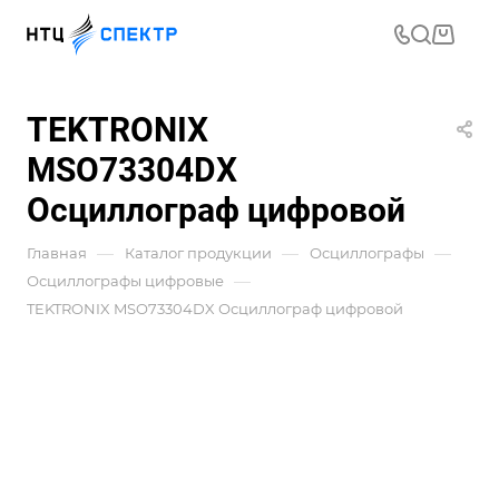
TEKTRONIX
MSO73304DX
Осциллограф цифровой
—
—
—
Главная
Каталог продукции
Осциллографы
—
Осциллографы цифровые
TEKTRONIX MSO73304DX Осциллограф цифровой