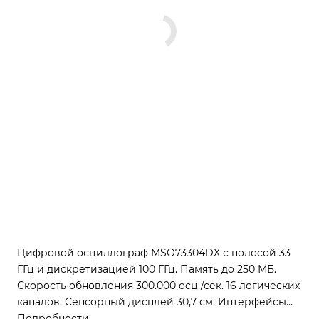
Цифровой осциллограф MSO73304DX с полосой 33
ГГц и дискретизацией 100 ГГц. Память до 250 МБ.
Скорость обновления 300.000 осц./сек. 16 логических
каналов. Сенсорный дисплей 30,7 см. Интерфейсы
USB, LAN, GPIB.
Подробности