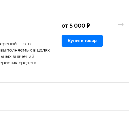
от 5 000 ₽
Купить товар
мерений — это
 выполняемых в целях
льных значений
еристик средств