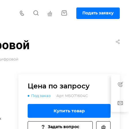
Подать заявку
ровой
цифровой
Цена по зап
р
осу
Под заказ
Арт.
MSO71604C
N,
Купить товар
x
Задать вопрос