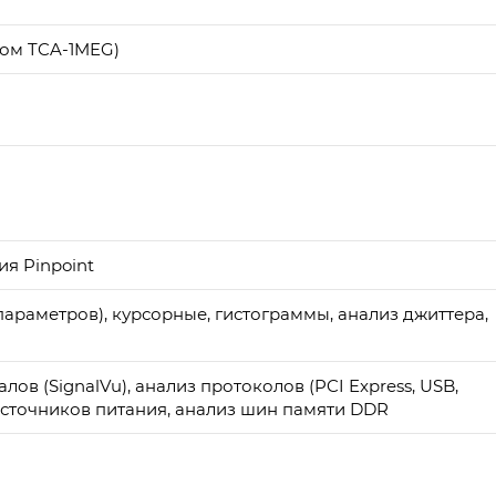
ром TCA-1MEG)
я Pinpoint
параметров), курсорные, гистограммы, анализ джиттера,
ов (SignalVu), анализ протоколов (PCI Express, USB,
з источников питания, анализ шин памяти DDR