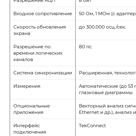
Разрешение АЦП
8 бит
Входное сопротивление
50 Ом, 1 МОм (с адапте
Скорость обновления
до 300.000 осц./сек.
экрана
Разрешение по
80 пс
времени логических
каналов
Система синхронизации
Расширенная, технологи
Измерения
Автоматические (до 53 
глазковые диаграммы
Опциональные
Векторный анализ сигнал
приложения
Ethernet и др.), анали
Интерфейс
TekConnect
подключения