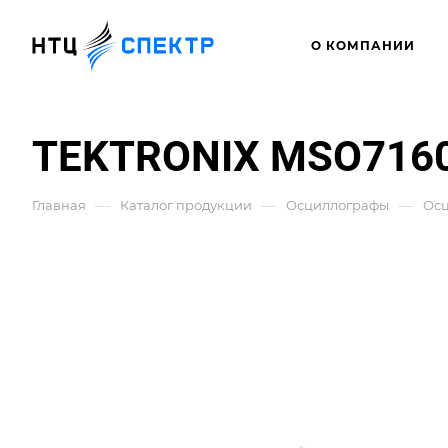
О КОМПАНИИ
TEKTRONIX MSO7160
—
—
—
Главная
Каталог продукции
Осциллографы
Ос