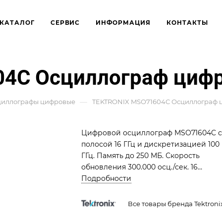
КАТАЛОГ
СЕРВИС
ИНФОРМАЦИЯ
КОНТАКТЫ
4C Осциллограф циф
—
циллографы цифровые
TEKTRONIX MSO71604C Осциллограф 
Цифровой осциллограф MSO71604C с
полосой 16 ГГц и дискретизацией 100
ГГц. Память до 250 МБ. Скорость
обновления 300.000 осц./сек. 16
логических каналов. Сенсорный
Подробности
дисплей 30,7 см. Интерфейсы USB, LA
GPIB.
Все товары бренда Tektroni