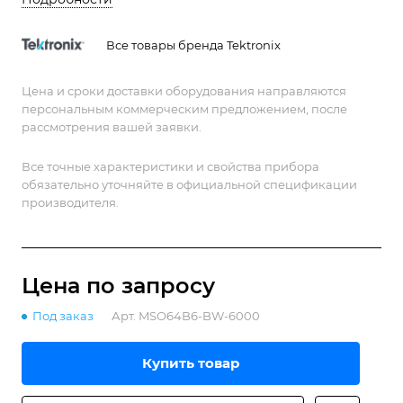
DisplayPort, DVI-I, VGA.
Все товары бренда Tektronix
Цена и сроки доставки оборудования направляются
персональным коммерческим предложением, после
рассмотрения вашей заявки.
Все точные характеристики и свойства прибора
обязательно уточняйте в официальной спецификации
производителя.
Цена по зап
р
осу
Под заказ
Арт.
MSO64B6-BW-6000
Купить товар