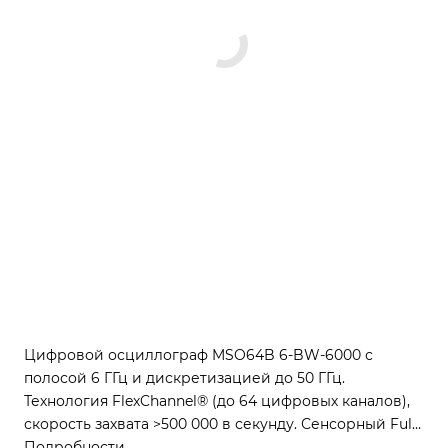
Цифровой осциллограф MSO64B 6-BW-6000 с
полосой 6 ГГц и дискретизацией до 50 ГГц.
Технология FlexChannel® (до 64 цифровых каналов),
скорость захвата >500 000 в секунду. Сенсорный Full
HD дисплей 39,62 см. Интерфейсы USB, LAN,
Подробности