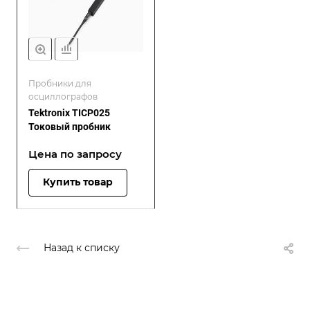
Пробники для
осциллографов
Tektronix TICP025
Токовый пробник
Цена по зап
р
осу
Купить товар
Назад к списку