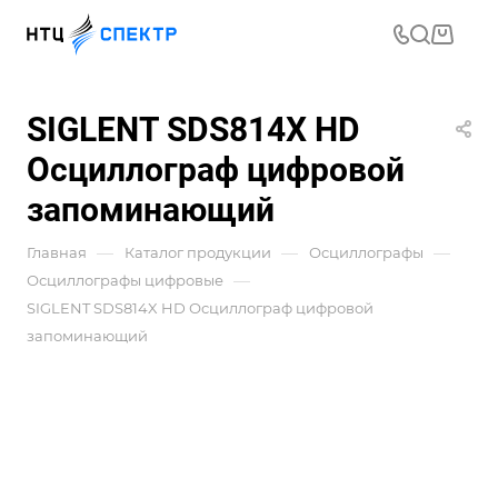
SIGLENT SDS814X HD
Осциллограф цифровой
запоминающий
—
—
—
Главная
Каталог продукции
Осциллографы
—
Осциллографы цифровые
SIGLENT SDS814X HD Осциллограф цифровой
запоминающий