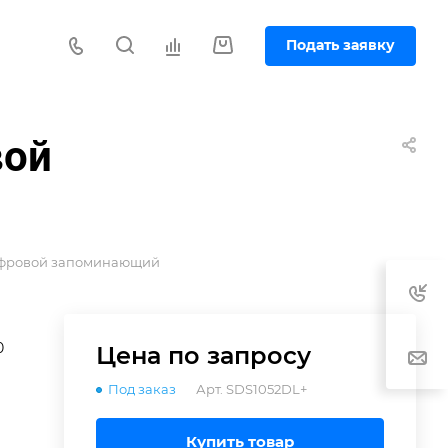
Подать заявку
вой
ифровой запоминающий
0
Цена по зап
р
осу
Под заказ
Арт.
SDS1052DL+
Купить товар