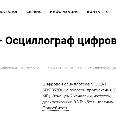
КАТАЛОГ
СЕРВИС
ИНФОРМАЦИЯ
КОНТАКТЫ
+ Осциллограф цифро
—
циллографы цифровые
SIGLENT SDS1052DL+ Осциллограф ц
Цифровой осциллограф SIGLENT
SDS1052DL+ с полосой пропускания 5
МГц. Оснащен 2 каналами, частотой
дискретизации 0,5 Гвыб/с и цветным
дисплеем 7 дюймов. Идеален для
Подробности
образования, ремонта и разработки