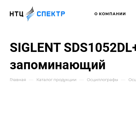
О КОМПАНИИ
SIGLENT SDS1052DL
запоминающий
—
—
—
Главная
Каталог продукции
Осциллографы
Ос