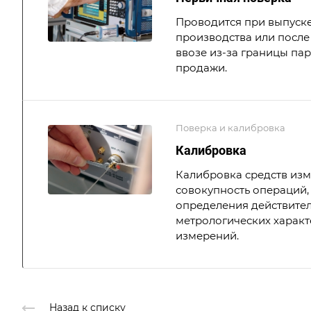
Проводится при выпуске
производства или после 
ввозе из-за границы па
продажи.
Поверка и калибровка
Калибровка
Калибровка средств из
совокупность операций,
определения действите
метрологических характ
измерений.
Назад к списку