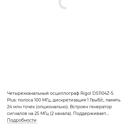
Четырехканальный осциллограф Rigol DS1104Z-S
Plus: полоса 100 МГц, дискретизация 1 Гвыб/с, память
24 млн точек (опционально). Встроен генератор
сигналов на 25 МГц (2 канала). Поддерживает
декодирование шин и установку логического
Подробности
анализатора на 16 каналов. Профессиональный