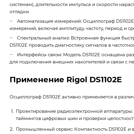
системам), длительности импульса и скорости нарас
отладки.
Автоматизация измерений: Осциллограф DS1102E
измерений, включая амплитуду, частоту, период и с
Спектральный анализ: Встроенная функция быст
DS1102E проводить диагностику сигналов в частотно
Интерфейсы связи: Модель DS1102E оснащена ра
для подключения внешних накопителей и связи с п
Применение Rigol DS1102E
Осциллограф DS1102E активно применяется в разли
Проектирование радиоэлектронной аппаратуры:
таймингов цифровых шин и проверки целостност
Промышленный сервис: Компактность DS1102E и в