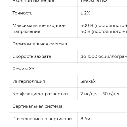
Входной импеданс
1 МОм 15 пФ
Точность
± 2%
Максимальное входное
400 В (постоянного
напряжение
40 В (постоянного＋
Горизонтальная система
Скорость захвата
до 1000 осциллогра
Режим XY
Интерполяция
Sin(x)/x
Коэффициент развертки
2 нс/дел - 50 с/дел
Вертикальная система
Разрешение по вертикали
8 бит