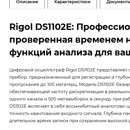
Описание
Характеристики
Документ
Rigol DS1102E: Професси
проверенная временем 
функций анализа для ва
Цифровой осциллограф Rigol DS1102E представляе
прибор, предназначенный для регистрации и глубок
пропускания до 100 мегагерц. Модель DS1102E бази
обеспечивающей частоту дискретизации в реальном
одного канала и 500 мегавыборок в секунду при р
DS1102E включает в себя восьмибитный аналогово-ц
точность квантования входного сигнала. Глубина па
длительное время записи при сохранении высокой