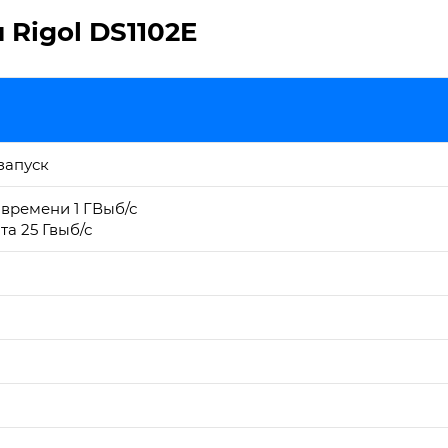
Rigol DS1102E
запуск
времени 1 ГВыб/с
та 25 Гвыб/с