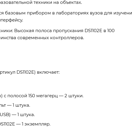
азовательной техники на объектах.
ся базовым прибором в лабораториях вузов для изучен
терфейсу.
ники: Высокая полоса пропускания DS1102E в 100
шинства современных контроллеров.
тикул DS1102E) включает:
с полосой 150 мегагерц — 2 штуки.
ьт — 1 штука.
SB) — 1 штука.
1102E — 1 экземпляр.