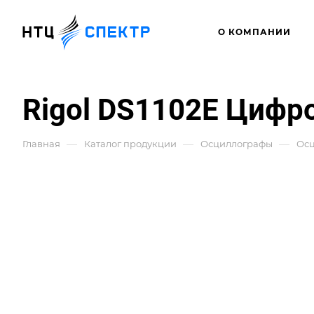
О КОМПАНИИ
Rigol DS1102E Цифр
—
—
—
Главная
Каталог продукции
Осциллографы
Ос