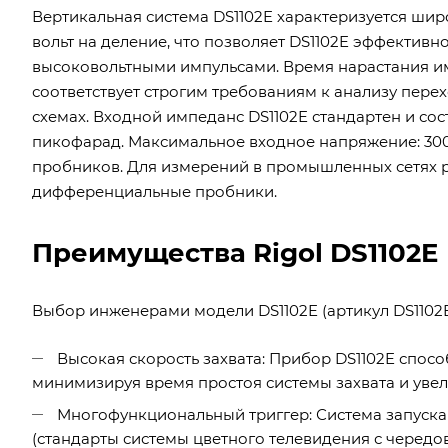
Вертикальная система DS1102E характеризуется шир
вольт на деление, что позволяет DS1102E эффективн
высоковольтными импульсами. Время нарастания имп
соответствует строгим требованиям к анализу пер
схемах. Входной импеданс DS1102E стандартен и сос
пикофарад. Максимальное входное напряжение: 300 В
пробников. Для измерений в промышленных сетях 
дифференциальные пробники.
Преимущества Rigol DS1102E
Выбор инженерами модели DS1102E (артикул DS1102
Высокая скорость захвата: Прибор DS1102E спосо
минимизируя время простоя системы захвата и увел
Многофункциональный триггер: Система запуска 
(стандарты системы цветного телевидения с черед