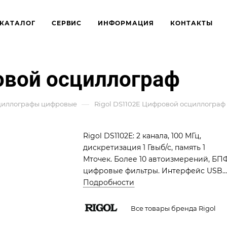
КАТАЛОГ
СЕРВИС
ИНФОРМАЦИЯ
КОНТАКТЫ
овой осциллограф
—
циллографы цифровые
Rigol DS1102E Цифровой осциллограф
Rigol DS1102E: 2 канала, 100 МГц,
дискретизация 1 Гвыб/с, память 1
Мточек. Более 10 автоизмерений, БПФ
цифровые фильтры. Интерфейс USB.
Эквивалентная частота 25 Гвыб/с. Вес
Подробности
2.3 кг. Надежное решение для
профессиональной диагностики и
Все товары бренда Rigol
отладки РЭА.