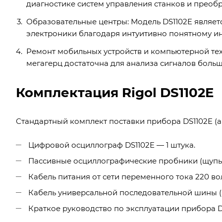
диагностике систем управления станков и преобр
Образовательные центры: Модель DS1102E являет
электроники благодаря интуитивно понятному ин
Ремонт мобильных устройств и компьютерной тех
мегагерц достаточна для анализа сигналов боль
Комплектация Rigol DS1102E
Стандартный комплект поставки прибора DS1102E (ар
Цифровой осциллограф DS1102E — 1 штука.
Пассивные осциллографические пробники (щупы) 
Кабель питания от сети переменного тока 220 вол
Кабель универсальной последовательной шины (U
Краткое руководство по эксплуатации прибора DS