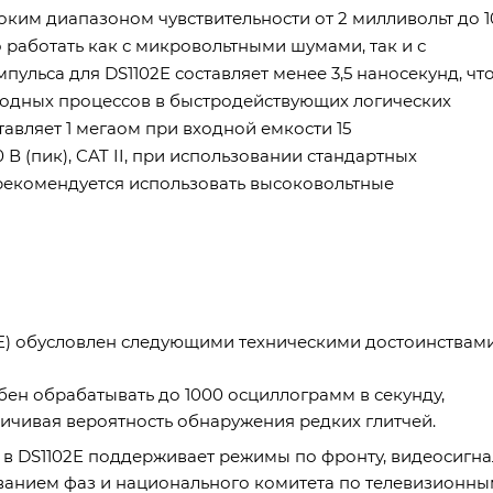
оким диапазоном чувствительности от 2 милливольт до 1
о работать как с микровольтными шумами, так и с
ульса для DS1102E составляет менее 3,5 наносекунд, чт
еходных процессов в быстродействующих логических
тавляет 1 мегаом при входной емкости 15
 (пик), CAT II, при использовании стандартных
рекомендуется использовать высоковольтные
E) обусловлен следующими техническими достоинствами
бен обрабатывать до 1000 осциллограмм в секунду,
ичивая вероятность обнаружения редких глитчей.
в DS1102E поддерживает режимы по фронту, видеосигна
ованием фаз и национального комитета по телевизионн