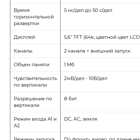
Время
5 нс/дел до 50 с/дел
горизонтальной
развертки
Дисплей
5,6" TFT (64k, цветной цвет LCD
Каналы
2 канала + внешний запуск
Объем памяти
1 Mб
Чувствительность
2мВ/дел - 10В/дел
по вертикали
Разрешение по
8 бит
вертикали
Режим входа А1 и
DC, AC, земля
А2
Режимы запуска
По фронту, видео, по длине и