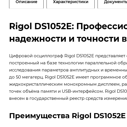
Описание
Характеристики
Документ
Rigol DS1052E: Професс
надежности и точности 
Цифровой осциллограф Rigol DS1052E представляет
построенный на базе технологии параллельной обр
исследования параметров амплитудных и временных
до 50 мегагерц. Rigol DS1052E имеет программное 
жидкокристаллическим монохромным дисплеем, разме
точек объёма памяти и USB-интерфейсом. Rigol DS1
внесен в государственный реестр средств измерени
Преимущества Rigol DS1052E