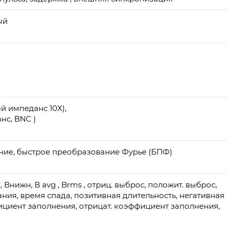
ый
й импеданс 10Х),
нс, BNC )
ние, быстрое преобразование Фурье (БПФ)
, Внижн, В avg , Brms , отриц. выброс, положит. выброс,
ания, время спада, позитивная длительность, негативная
ициент заполнения, отрицат. коэффициент заполнения,