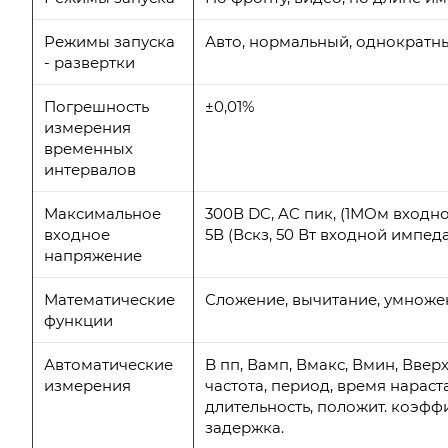
Режимы запуска
Авто, нормальный, однократн
- развертки
Погрешность
±0,01%
измерения
временных
интервалов
Максимальное
300В DC, AC пик, (1МОм входно
входное
5В (Вскз, 50 Вт входной импеда
напряжение
Математические
Сложение, вычитание, умноже
функции
Автоматические
B пп, Вамп, Вмакс, Вмин, Вверх
измерения
частота, период, время нараст
длительность, положит. коэфф
задержка.