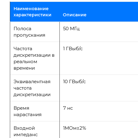
Наименование
характеристики
Описание
Полоса
50 МГц
пропускания
Частота
1 ГВыб/с
дискретизации в
реальном
времени
Эквивалентная
10 ГВыб/с
частота
дискретизации
Время
7 нс
нарастания
Входной
1МОм±2%
импеданс