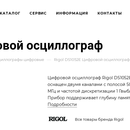
КАТАЛОГ
СЕРВИС
ИНФОРМАЦИЯ
КОНТАКТЫ
овой осциллограф
—
циллографы цифровые
Rigol DS1052E Цифровой осциллограф
Цифровой осциллограф Rigol DS1052
оснащен двумя каналами с полосой 5
МГц и частотой дискретизации 1 Гвыб/
Прибор поддерживает глубину памя
1 млн точек, 20 типов автоматических
Подробности
измерений и функцию БПФ для
спектрального анализа сигналов.
Все товары бренда Rigol