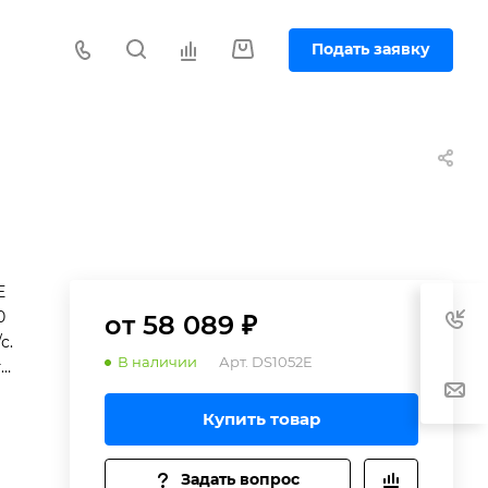
Подать заявку
E
0
от 58 089 ₽
с.
В наличии
Арт.
DS1052E
ти
Купить товар
Задать вопрос