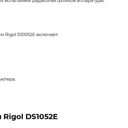
ых испытаниях радиоэлектронной аппаратуры.
м Rigol DS1052E включает:
ьютера.
 Rigol DS1052E