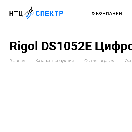
О КОМПАНИИ
Rigol DS1052E Цифр
—
—
—
Главная
Каталог продукции
Осциллографы
Ос