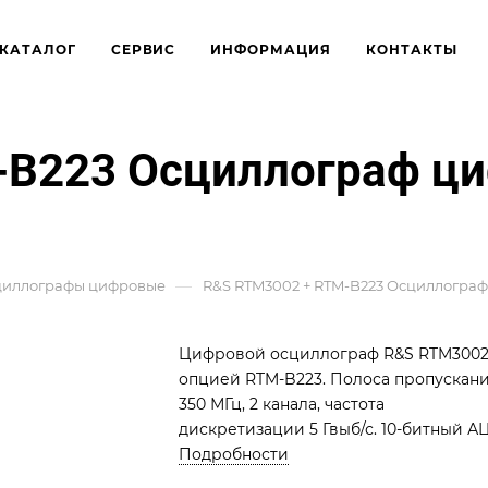
КАТАЛОГ
СЕРВИС
ИНФОРМАЦИЯ
КОНТАКТЫ
-B223 Осциллограф ц
—
циллографы цифровые
R&S RTM3002 + RTM-B223 Осциллогр
Цифровой осциллограф R&S RTM3002
опцией RTM-B223. Полоса пропускан
350 МГц, 2 канала, частота
дискретизации 5 Гвыб/с. 10-битный А
и глубина памяти до 80 Мвыб/канал.
Подробности
Расширенная полоса для точного