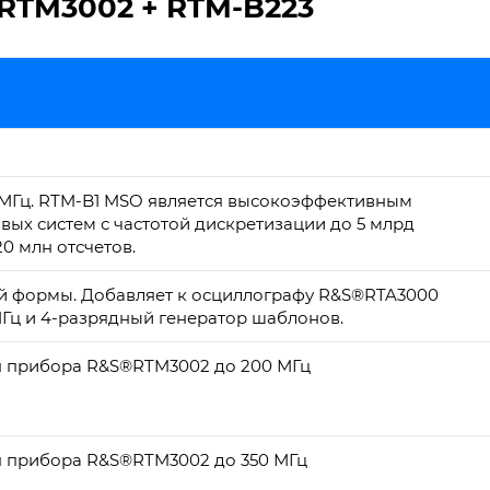
RTM3002 + RTM-B223
 МГц. RTM-B1 MSO является высокоэффективным
ых систем с частотой дискретизации до 5 млрд
20 млн отсчетов.
й формы. Добавляет к осциллографу R&S®RTA3000
МГц и 4-разрядный генератор шаблонов.
 прибора R&S®RTM3002 до 200 МГц
 прибора R&S®RTM3002 до 350 МГц