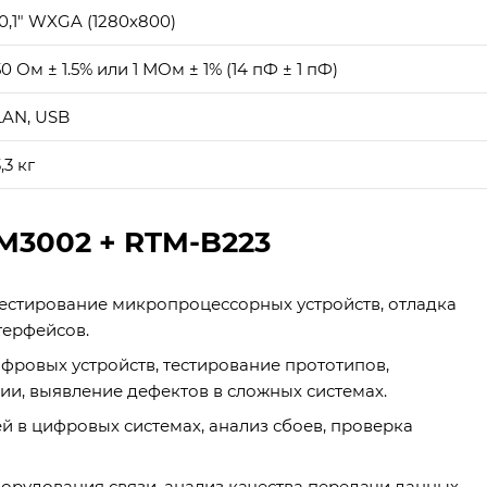
10,1" WXGA (1280х800)
50 Ом ± 1.5% или 1 МОм ± 1% (14 пФ ± 1 пФ)
LAN, USB
,3 кг
M3002 + RTM-B223
естирование микропроцессорных устройств, отладка
терфейсов.
фровых устройств, тестирование прототипов,
и, выявление дефектов в сложных системах.
й в цифровых системах, анализ сбоев, проверка
орудования связи, анализ качества передачи данных,