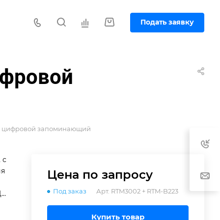
Подать заявку
ифровой
аф цифровой запоминающий
 с
ия
Цена по зап
р
осу
Под заказ
Арт.
RTM3002 + RTM-B223
ЦП
Купить товар