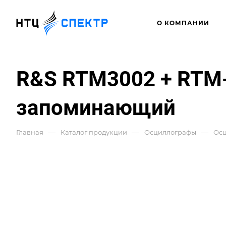
О КОМПАНИИ
R&S RTM3002 + RTM
запоминающий
—
—
—
Главная
Каталог продукции
Осциллографы
Ос