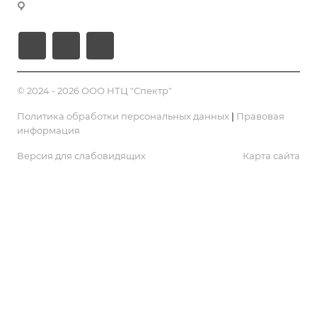
Усилители и измерители мощности
г. Королёв, пр-т Космонавтов, д. 47/16
Статьи
Электроизмерительное оборудование
Акции
Калибраторы
Оборудование для связи
Информационная безопасность
© 2024 - 2026 ООО НТЦ "Спектр"
Политика обработки персональных данных
|
Правовая
информация
Версия для слабовидящих
Карта сайта