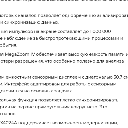
алоговых каналов позволяет одновременно анализирова
 и синхронизацию данных.
ия импульсов на экране составляет до 1 000 000
ное наблюдение за быстропротекающими процессами и
обытия.
ия MegaZoom IV обеспечивает высокую емкость памяти 
потери разрешения, что особенно полезно для анализа
м емкостным сенсорным дисплеем с диагональю 30,7 с
нии. Интерфейс адаптирован для работы с сенсорным
доточиться на основных задачах.
никальная функция позволяет легко синхронизировать
тив на экране прямоугольник вокруг него. Это
гналов.
X4024A поддерживает возможность модернизации,