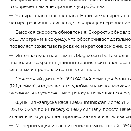
в современных электронных устройствах.
Четыре аналоговых канала: Наличие четырех ан
четыре различных сигнала, что упрощает сравнение
Высокая скорость обновления: Скорость обновлен
осциллограмм в секунду, что обеспечивает деталь
позволяет захватывать редкие и кратковременные с
Интеллектуальная память MegaZoom IV: Технолог
позволяет сохранять длинные записи сигналов без 
сложных и продолжительных сигналов.
Сенсорный дисплей: DSOX4024A оснащен больши
(12,1 дюйма), что делает его удобным в использова
экраном, что ускоряет настройку и позволяет сосре
Функция «запуска касанием» InfiniiScan Zone: У
DSOX4024A по интересующему сигналу, просто начер
значительно упрощает процесс захвата и анализа си
Модернизация и расширение возможностей: DSO