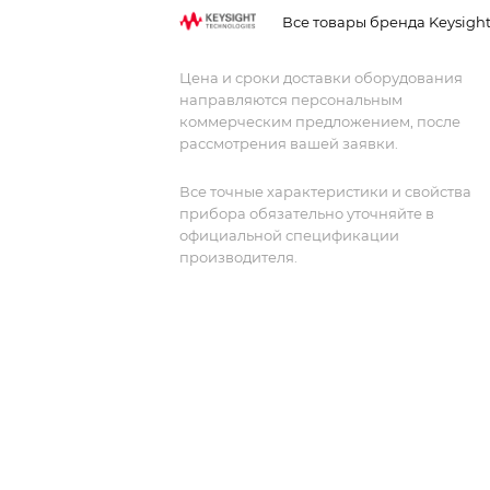
объем памяти 4 Мбит/с для захвата и
Все товары бренда Keysigh
детального изучения сложных форм
сигналов. Интуитивно понятный
Цена и сроки доставки оборудования
интерфейс с большим дисплеем
направляются персональным
делает работу с прибором удобной и
коммерческим предложением, после
эффективной. Этот осциллограф стан
рассмотрения вашей заявки.
отличным инструментом для
инженеров, которым требуется
Все точные характеристики и свойства
прибора обязательно уточняйте в
многоканальный анализ в широком
официальной спецификации
диапазоне приложений.
производителя.