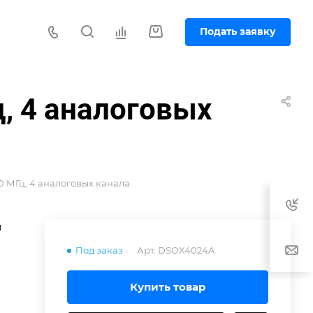
Подать заявку
, 4 аналоговых
 МГц, 4 аналоговых канала
й
Под заказ
Арт.
DSOX4024A
Купить товар