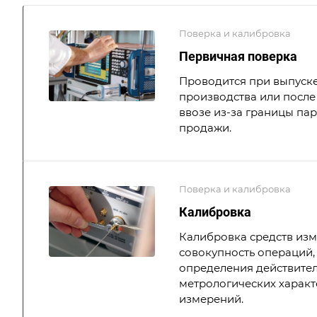
Поверка и калибровка
Первичная поверка
Проводится при выпуске
производства или после 
ввозе из-за границы па
продажи.
Поверка и калибровка
Калибровка
Калибровка средств из
совокупность операций,
определения действите
метрологических характ
измерений.