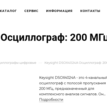
КАТАЛОГ
СЕРВИС
ИНФОРМАЦИЯ
КОНТАКТЫ
 Осциллограф: 200 МГц
—
циллографы цифровые
Keysight DSOX4024A Осциллограф: 200
Keysight DSOX4024A - это 4-канальны
осциллограф с полосой пропускания
200 МГц, предназначенный для
комплексного анализа сигналов. Он
обеспечивает высокую частоту
Подробности
дискретизации 5 Гвыб/с и большой