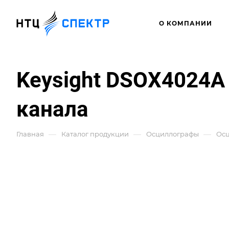
О КОМПАНИИ
Keysight DSOX4024A
канала
—
—
—
Главная
Каталог продукции
Осциллографы
Ос