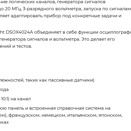
ие логических каналов, генератора сигналов
 20 МГц, 3-разрядного вольтметра, запуска по сигналам
ляет адаптировать прибор под конкретные задачи и
ght DSOX4024A объединяет в себе функции осциллографа
генератора сигналов и вольтметра. Это делает его
ний и тестов.
лежностей, таких как пассивные датчики)
года
0:1) на канал
юю панель и встроенная справочная система на
м), французском, немецком, итальянском, японском,
ыках