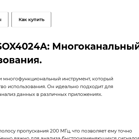
ы
Как купить
DSOX4024A: Многоканальны
зования.
и многофункциональный инструмент, который
тво использования. Он идеально подходит для
анализ данных в различных приложениях.
олосу пропускания 200 МГц, что позволяет ему точно
обенно важно для анализа быстроизменяющихся сигнало