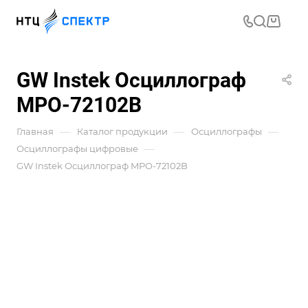
GW Instek Осциллограф
MPO-72102B
—
—
—
Главная
Каталог продукции
Осциллографы
—
Осциллографы цифровые
GW Instek Осциллограф MPO-72102B