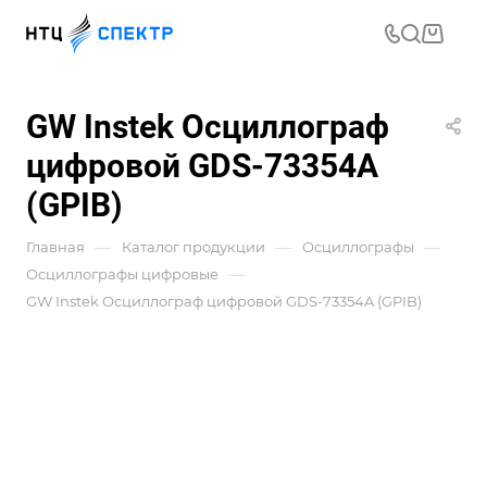
GW Instek Осциллограф
цифровой GDS-73354A
(GPIB)
—
—
—
Главная
Каталог продукции
Осциллографы
—
Осциллографы цифровые
GW Instek Осциллограф цифровой GDS-73354A (GPIB)