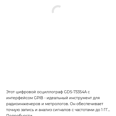
Этот цифровой осциллограф GDS-73354A с
интерфейсом GPIB - идеальный инструмент для
радиоинженеров и метрологов. Он обеспечивает
точную запись и анализ сигналов с частотами до 1 ГГц
и разрешением до 1 Гс/дбл.
Подробности