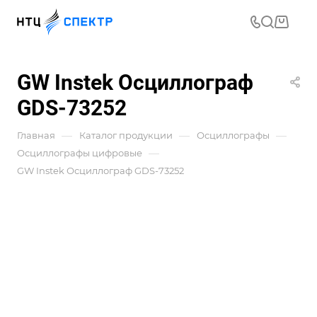
GW Instek Осциллограф
GDS-73252
—
—
—
Главная
Каталог продукции
Осциллографы
—
Осциллографы цифровые
GW Instek Осциллограф GDS-73252