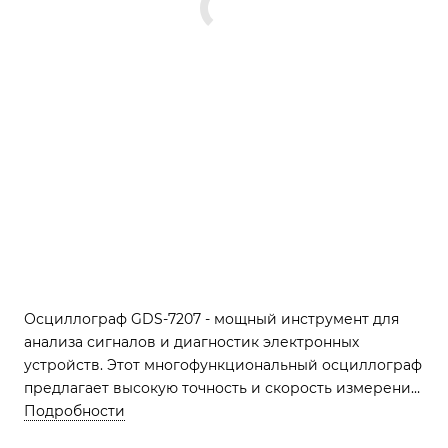
Осциллограф GDS-7207 - мощный инструмент для
анализа сигналов и диагностик электронных
устройств. Этот многофункциональный осциллограф
предлагает высокую точность и скорость измерений,
а также удобный интерфейс для простого и
Подробности
быстрого доступа к функциям.