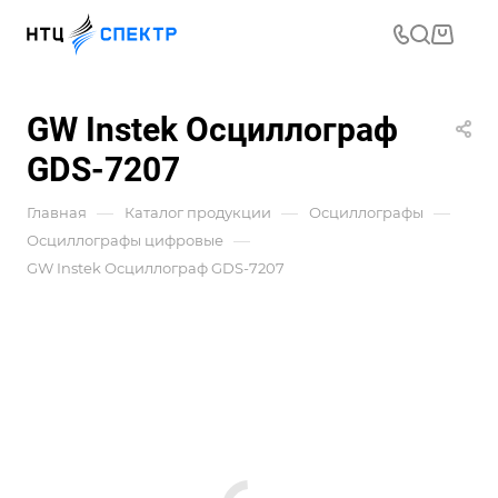
GW Instek Осциллограф
GDS-7207
—
—
—
Главная
Каталог продукции
Осциллографы
—
Осциллографы цифровые
GW Instek Осциллограф GDS-7207