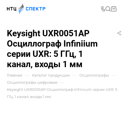
Keysight UXR0051AP
Осциллограф Infiniium
серии UXR: 5 ГГц, 1
канал, входы 1 мм
—
—
—
Главная
Каталог продукции
Осциллографы
—
Осциллографы цифровые
Keysight UXR0051AP Осциллограф Infiniium серии UXR: 5
ГГц, 1 канал, входы 1 мм