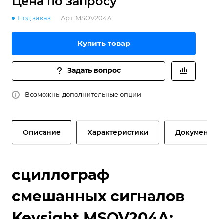
Цена по зап
р
осу
Под заказ
Арт.
MSOV204A
Купить товар
Задать вопрос
Возможны дополнительные опции
Описание
Характеристики
Документы
сциллограф
смешанных сигналов
Keysight MSOV204A: