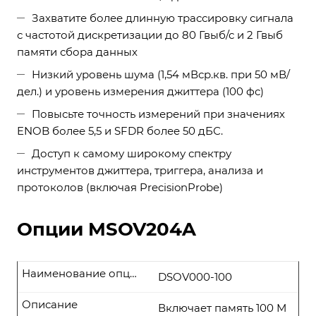
Захватите более длинную трассировку сигнала
с частотой дискретизации до 80 Гвыб/с и 2 Гвыб
памяти сбора данных
Низкий уровень шума (1,54 мВср.кв. при 50 мВ/
дел.) и уровень измерения джиттера (100 фс)
Повысьте точность измерений при значениях
ENOB более 5,5 и SFDR более 50 дБС.
Доступ к самому широкому спектру
инструментов джиттера, триггера, анализа и
протоколов (включая PrecisionProbe)
Опции MSOV204A
Наименование опции
DSOV000-100
Описание
Включает память 100 М