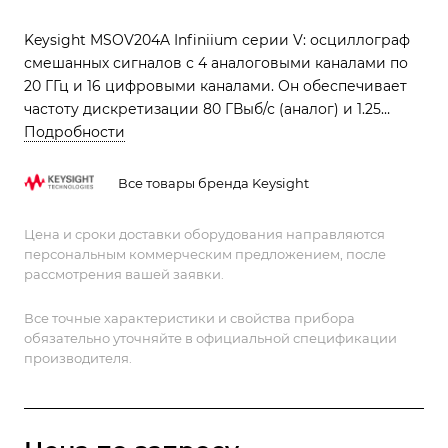
Keysight MSOV204A Infiniium серии V: осциллограф
смешанных сигналов с 4 аналоговыми каналами по
20 ГГц и 16 цифровыми каналами. Он обеспечивает
частоту дискретизации 80 ГВыб/с (аналог) и 1.25
ГВыб/с (цифра), а также память до 200 Мвыборок, что
Подробности
идеально для комплексного анализа
сверхвысокоскоростных цифровых и аналоговых
Все товары бренда Keysight
сигналов.
Цена и сроки доставки оборудования направляются
персональным коммерческим предложением, после
рассмотрения вашей заявки.
Все точные характеристики и свойства прибора
обязательно уточняйте в официальной спецификации
производителя.