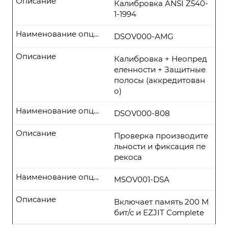
Описание
Калибровка ANSI Z540-
1-1994
Наименование опции
DSOV000-AMG
Описание
Калибровка + Неопред
еленности + Защитные
полосы (аккредитован
о)
Наименование опции
DSOV000-808
Описание
Проверка производите
льности и фиксация пе
рекоса
Наименование опции
MSOV001-DSA
Описание
Включает память 200 М
бит/с и EZJIT Complete