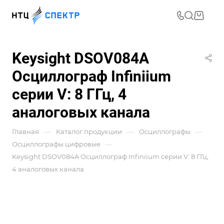
Keysight DSOV084A
Осциллограф Infiniium
серии V: 8 ГГц, 4
аналоговых канала
—
—
—
Главная
Каталог продукции
Осциллографы
—
Осциллографы цифровые
Keysight DSOV084A Осциллограф Infiniium серии V: 8 ГГц,
4 аналоговых канала