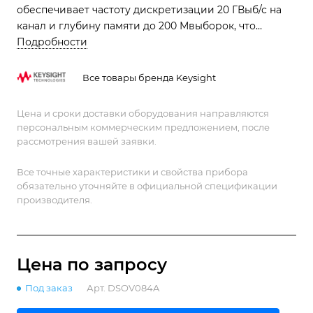
обеспечивает частоту дискретизации 20 ГВыб/с на
канал и глубину памяти до 200 Мвыборок, что
позволяет точно захватывать и анализировать
Подробности
высокочастотные аналоговые сигналы с достаточной
детализацией.
Все товары бренда Keysight
Цена и сроки доставки оборудования направляются
персональным коммерческим предложением, после
рассмотрения вашей заявки.
Все точные характеристики и свойства прибора
обязательно уточняйте в официальной спецификации
производителя.
Цена по зап
р
осу
Под заказ
Арт.
DSOV084A