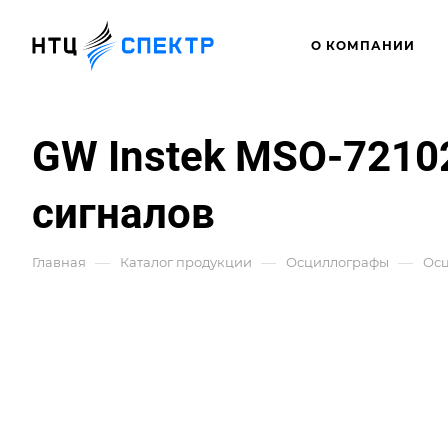
О КОМПАНИИ
GW Instek MSO-721
сигналов
—
—
—
Главная
Каталог продукции
Осциллографы
Ос