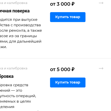
ка и калибровка
от 3 000 ₽
ичная поверка
Купить товар
дится при выпуске
йства с производства
осле ремонта, а также
возе из-за границы
ями, для дальнейшей
жи.
ка и калибровка
от 5 000 ₽
бровка
Купить товар
ровка средств
ений — это
упность операций,
няемых в целях
деления