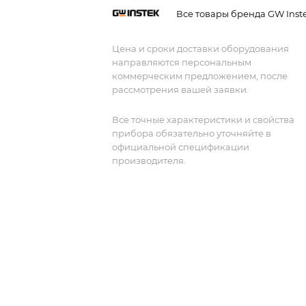
CAN/LIN), регистратор данных.
Все товары бренда GW Inst
Интерфейсы USB, LAN. Дисплей TFT 2
см.
Цена и сроки доставки оборудования
направляются персональным
коммерческим предложением, после
рассмотрения вашей заявки.
Все точные характеристики и свойства
прибора обязательно уточняйте в
официальной спецификации
производителя.