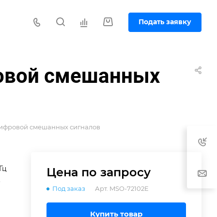
Подать заявку
ровой смешанных
цифровой смешанных сигналов
Гц
Цена по зап
р
осу
.
Под заказ
Арт.
MSO-72102E
,
Купить товар