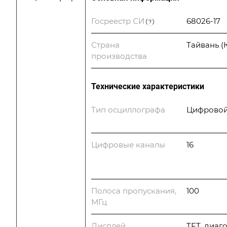
Госреестр СИ
68026-17
?
Страна
Тайвань (
производства
Технические характеристики
Тип осциллографа
Цифрово
Цифровые каналы
16
Полоса пропускания,
100
МГц
Дисплей
TFT, диаг