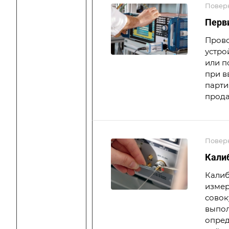
Повер
Перв
Прово
устро
или п
при в
парти
прода
Повер
Кали
Калиб
измер
совок
выпол
опре