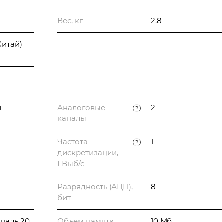
Вес, кг
2.8
Китай)
й
Аналоговые
2
?
каналы
Частота
1
?
дискретизации,
ГВыб/с
Разрядность (АЦП),
8
бит
ональ 20
Объем памяти
10 Мб