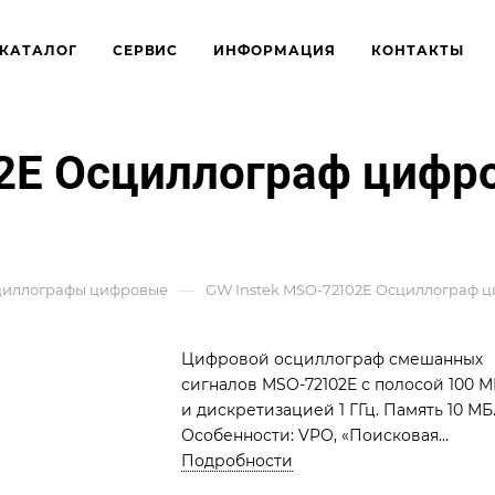
КАТАЛОГ
СЕРВИС
ИНФОРМАЦИЯ
КОНТАКТЫ
02E Осциллограф циф
—
циллографы цифровые
GW Instek MSO-72102E Осциллограф 
Цифровой осциллограф смешанных
сигналов MSO-72102E с полосой 100 М
и дискретизацией 1 ГГц. Память 10 МБ
Особенности: VPO, «Поисковая
машина», БПФ, цифровой фильтр,
Подробности
логический анализатор (I2C, SPI, UART