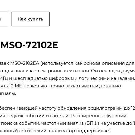
ы
Как купить
 MSO-72102E
ek MSO-2102EA (используется как основа описания для
т для анализа электронных сигналов. Он оснащен двум
 МГц и шестнадцатью цифровыми логическими каналами.
мять 10 МБ позволяют точно захватывать и детально
гналы.
беспечивающей частоту обновления осциллограмм до 1
ния редких событий и глитчей. Расширенные функции
оиска событий, частотный анализ (БПФ) на участке до 1
ванный логический анализатор поддерживает