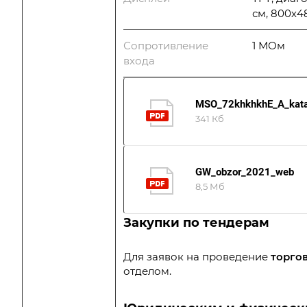
см, 800х4
Сопротивление
1 МОм
входа
MSO_72khkhkhE_A_kata
341 Кб
GW_obzor_2021_web
8,5 Мб
Закупки по тендерам
Для заявок на проведение
торгов
отделом
.