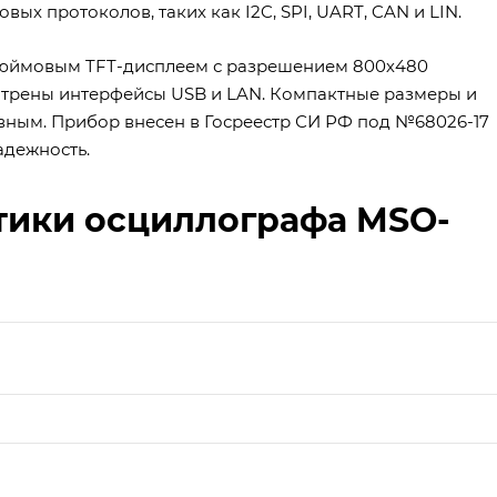
 протоколов, таких как I2C, SPI, UART, CAN и LIN.
дюймовым TFT-дисплеем с разрешением 800х480
отрены интерфейсы USB и LAN. Компактные размеры и
ивным. Прибор внесен в Госреестр СИ РФ под №68026-17
адежность.
тики осциллографа MSO-