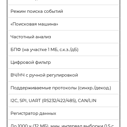
Режим поиска событий
«Поисковая машина»
Частотный анализ
БПФ (на участке 1 МБ, с.к.з./дБ)
Цифровой фильтр
ВЧ/НЧ с ручной регулировкой
Поддерживаемые протоколы (синхр./декод.)
I2C, SPI, UART (RS232/422/485), CAN/LIN
Регистратор данных
До 1000 ч (32 МБ), мин. интервал выборки 0,5 с