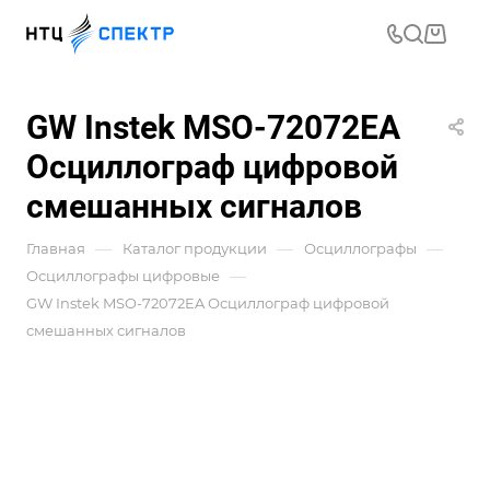
GW Instek MSO-72072EA
Осциллограф цифровой
смешанных сигналов
—
—
—
Главная
Каталог продукции
Осциллографы
—
Осциллографы цифровые
GW Instek MSO-72072EA Осциллограф цифровой
смешанных сигналов